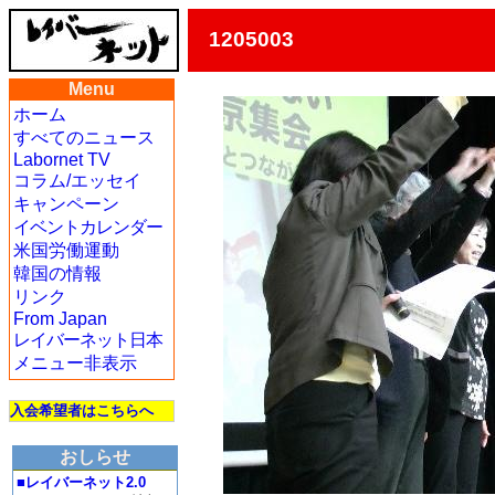
1205003
Menu
ホーム
すべてのニュース
Labornet TV
コラム/エッセイ
キャンペーン
イベントカレンダー
米国労働運動
韓国の情報
リンク
From Japan
レイバーネット日本
メニュー非表示
入会希望者はこちらへ
おしらせ
■レイバーネット2.0