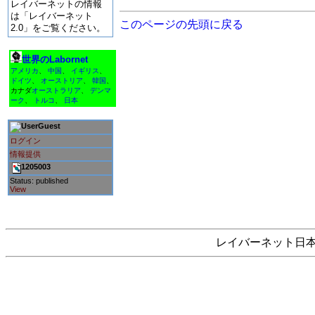
レイバーネットの情報
は「レイバーネット
このページの先頭に戻る
2.0」をご覧ください。
世界のLabornet
アメリカ
、
中国
、
イギリス
、
ドイツ
、
オーストリア
、
韓国
、
カナダ
オーストラリア
、
デンマ
ーク
、
トルコ
、
日本
Guest
ログイン
情報提供
1205003
Status: published
View
レイバーネット日本