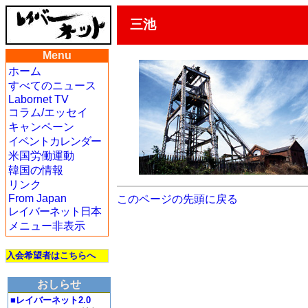
三池
Menu
ホーム
すべてのニュース
Labornet TV
コラム/エッセイ
キャンペーン
イベントカレンダー
米国労働運動
韓国の情報
リンク
From Japan
このページの先頭に戻る
レイバーネット日本
メニュー非表示
入会希望者はこちらへ
おしらせ
■レイバーネット2.0