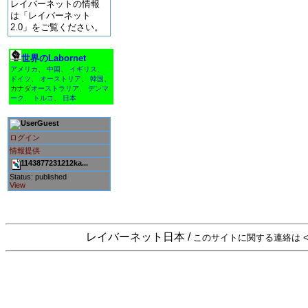
レイバーネットの情報
は「レイバーネット
2.0」をご覧ください。
世界のLabornet
アメリカ
、
中国
、
イギリス
、
ドイツ
、
オーストリア
、
韓国
、
カナダ
オーストラリア
、
デンマ
ーク
、
トルコ
、
日本
Guest
ログイン
情報提供
1143877231212ka...
Status: published
View
レイバーネット日本 /
このサイトに関する連絡は <sta