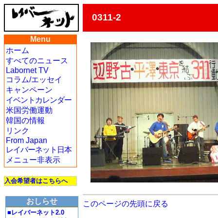
0311-2
Menu
ホーム
すべてのニュース
Labornet TV
コラム/エッセイ
キャンペーン
イベントカレンダー
米国労働運動
韓国の情報
リンク
From Japan
レイバーネット日本
メニュー非表示
入会希望者はこちらへ
おしらせ
このページの先頭に戻る
■レイバーネット2.0