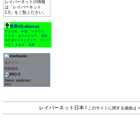
レイバーネットの情報
は「レイバーネット
2.0」をご覧ください。
世界のLabornet
アメリカ
、
中国
、
イギリス
、
ドイツ
、
オーストリア
、
韓国
、
カナダ
オーストラリア
、
デンマ
ーク
、
トルコ
、
日本
Guest
ログイン
情報提供
0311-2
Status: published
View
レイバーネット日本 /
このサイトに関する連絡は <sta