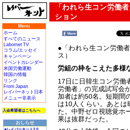
「われら生コン労働者
ション
Menu
ホーム
すべてのニュース
Labornet TV
●「われら生コン労働
コラム/エッセイ
ス）
キャンペーン
イベントカレンダー
労組の枠をこえた多様
米国労働運動
韓国の情報
17日に日韓生コン労
リンク
From Japan
労働者」の完成試写会
レイバーネット日本
加者は約50名。短期
メニュー非表示
は10人くらい。あと
た。中野ゼロ視聴覚ホ
入会希望者はこちらへ
果は抜群だった。
おしらせ
■レイバーネット2.0