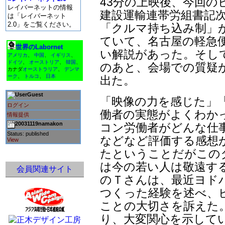
43分の上映後、今回
レイバーネットの情報
建設運輸連帯労組書記
は「レイバーネット
2.0」をご覧ください。
「クルマ持ち込み制」
ていて、名古屋の軽急
世界のLabornet
い解説があった。そし
アメリカ
、
中国
、
イギリス
、
ドイツ
、
オーストリア
、
韓国
、
のあと、会場での質疑
カナダ
オーストラリア
、
デンマ
ーク
、
トルコ
、
日本
出た。
Guest
「映像の力を感じた」
ログイン
働者の実態がよくわか
情報提供
20031119namakon
コン労働者がどんな仕
Status: published
などなど評価する感想
View
たということだがこの
は今の若い人は敬遠す
会員関連サイト
のＴさんは、最近ヨド
つくった経験を述べ、
ことの大切さを訴えた
り、大変関心を示して