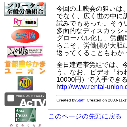
今回の上映会の狙いは
でなく、広く世の中に
試みでもあった。そう
多面的なディスカッシ
グローバル化し、労働
らこそ、労働側が大胆
返ってくることもわか
全日建連帯労組では、
う。なお、ビデオ「われ
10000円）で入手できる
http://www.rentai-unio
Created by
Staff
. Created on 2003-11-1
このページの先頭に戻る