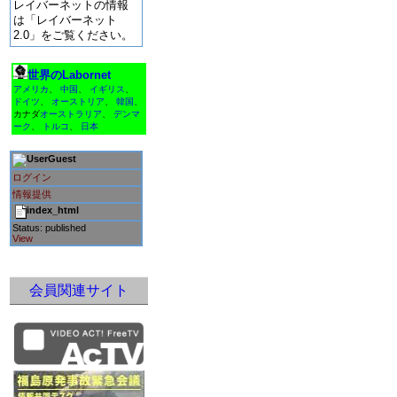
レイバーネットの情報
は「レイバーネット
2.0」をご覧ください。
世界のLabornet
アメリカ
、
中国
、
イギリス
、
ドイツ
、
オーストリア
、
韓国
、
カナダ
オーストラリア
、
デンマ
ーク
、
トルコ
、
日本
Guest
ログイン
情報提供
index_html
Status: published
View
会員関連サイト