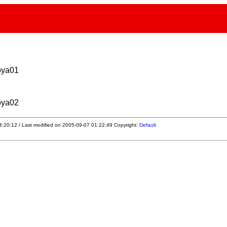
oya01
oya02
4:20:12 / Last modified on 2005-09-07 01:22:49
Copyright:
Default