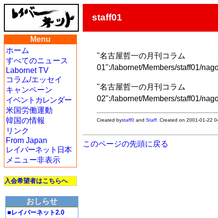
staff01
Menu
ホーム
"名古屋哲一の月刊コラム
すべてのニュース
01":/labornet/Members/staff01/nag
Labornet TV
コラム/エッセイ
"名古屋哲一の月刊コラム
キャンペーン
02":/labornet/Members/staff01/nag
イベントカレンダー
米国労働運動
韓国の情報
Created by
staff0
and
Staff
. Created on 2001-01-22 0
リンク
From Japan
このページの先頭に戻る
レイバーネット日本
メニュー非表示
入会希望者はこちらへ
おしらせ
■レイバーネット2.0