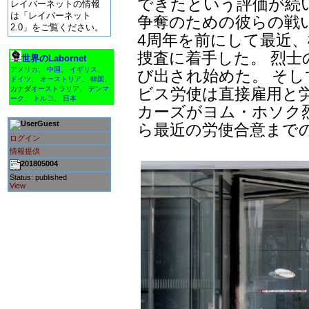
できたという評価が続
レイバーネットの情報
は「レイバーネット
争奪のための彼らの戦
2.0」をご覧ください。
4周年を前にして最近
捜査に着手した。 烈
世界のLabornet
アメリカ
、
中国
、
イギリス
、
び出され始めた。 そし
ドイツ
、
オーストリア
、
韓国
、
ビス労使は直接雇用と
カナダ
オーストラリア
、
デンマ
ーク
、
トルコ
、
日本
カーズがヨム・ホソク
Guest
ら最近の労使合意まで
ログイン
情報提供
201805004
Status: published
View