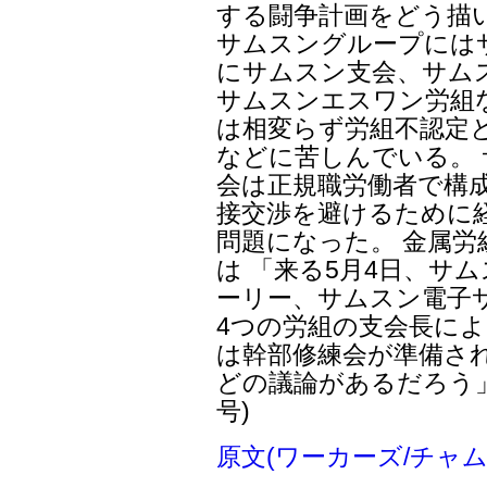
する闘争計画をどう描
サムスングループには
にサムスン支会、サム
サムスンエスワン労組
は相変らず労組不認定
などに苦しんでいる。
会は正規職労働者で構
接交渉を避けるために
問題になった。 金属
は 「来る5月4日、サ
ーリー、サムスン電子
4つの労組の支会長によ
は幹部修練会が準備さ
どの議論があるだろう」
号)
原文(ワーカーズ/チャム