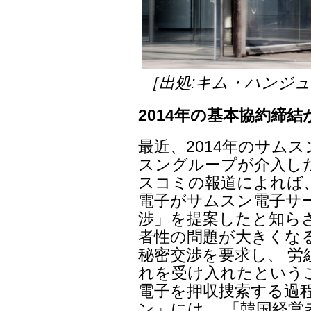
［出処:キム・ハンジ
2014年の基本協約締結
最近、2014年のサム
スングループが介入し
スコミの報道によれば、
電子がサムスン電子サ
渉」を提案したと知ら
者性の問題が大きくな
秘密交渉を要求し、 
れを受け入れたという
電子を押収捜索する過
ン」には、 「韓国経営