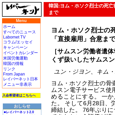
韓国:ヨム・ホソク烈士の死
まで
Menu
ホーム
ヨム・ホソク烈士の
すべてのニュース
Labornet TV
「直接雇用」合意ま
コラム/エッセイ
キャンペーン
［サムスン労働者遺体奪
イベントカレンダー
くず扱いしたサムス
米国労働運動
韓国の情報
リンク
ユン・ジヨン、キム・ハンジ
From Japan
レイバーネット日本
ヨム・ホソク烈士の骨壷
メニュー非表示
ムスン電子サービス使
めることにする。 一
入会希望者はこちらへ
た。 そして6月28日、
おしらせ
締結した。 76年ぶり
■レイバーネット2.0