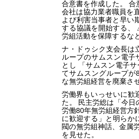
合意書を作成した。 合
会社は協力業者職員を直
よび利害当事者と早い
する協議を開始する、
労組活動を保障するな
ナ・ドゥシク支会長は
ループのサムスン電子
とし 「サムスン電子
てサムスングループが
な無労組経営を廃棄さ
労働界もいっせいに歓
た。 民主労総は「今
労働80年無労組経営方
に歓迎する」と明らか
閥の無労組神話、金属
を見せた。