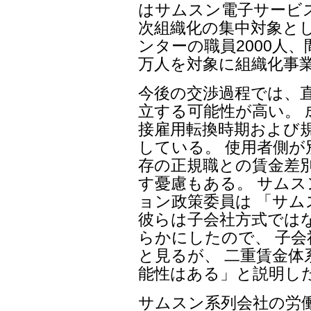
はサムスン電子サービス
次組織化の集中対象と
ンターの職員2000人、
万人を対象に組織化事
今後の交渉過程では、
立する可能性が高い。 
接雇用転換時期および
している。 使用者側
存の正規職との賃金差
す憂慮もある。 サム
ョン政策委員は 「サ
彼らは子会社方式では
らかにしたので、 子
と見るが、 二重賃金
能性はある」と説明し
サムスン系列会社の労