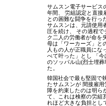
サムスン電子サービス
年間、 労組認定と直
との困難な闘争を行っ
サムスンは、元請使用
圧を続け、 その過程
ク二人の労働者が命を
母は「ワーカーズ」との
人もの人が正職員にな
べて叶った」とし 「
のソッパル山(烈士埋葬
た。
韓国社会で最も堅固で
たサムスンが 間接雇
障を約束したのは明ら
て、これは検察の労組
れほど大きな負担とし