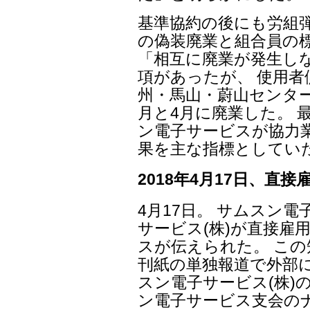
基準協約の後にも労組
の偽装廃業と組合員の標
「相互に廃業が発生し
項があったが、 使用
州・馬山・蔚山センターを各
月と4月に廃業した。 
ン電子サービスが協力
果を主な指標としてい
2018年4月17日、直
4月17日。 サムスン
サービス(株)が直接雇
スが伝えられた。 こ
刊紙の単独報道で外部に
スン電子サービス(株)
ン電子サービス支会の