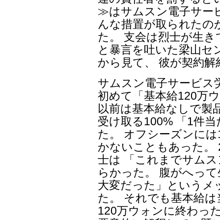
≫はサムスン電子サー
んな措置が取られたの
た。 支会は烈士が生
と暴言を吐いた梁山セ
から見て、 彼が契約
サムスン電子サービス
初めて「基本給120万ウ
以前は基本給なしで製
受け取る100% 「1
た。 オフシーズンには
かないこともあった。 
士は 「これまでサム
らかった。 腹がへっ
大変だった」というメ
た。 それでも基本給は
120万ウォンに終わっ