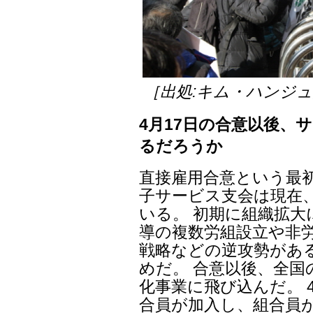
［出処:キム・ハンジ
4月17日の合意以後、
るだろうか
直接雇用合意という最
子サービス支会は現在
いる。 初期に組織拡
導の複数労組設立や非
戦略などの逆攻勢があ
めだ。 合意以後、全国
化事業に飛び込んだ。 4
合員が加入し、組合員が