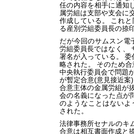
任の内容を相手に通知
属労組は支部や支会に
作成している。 これ
る産別労組委員長の捺
だが今回のサムスン電
労組委員長ではなく、
署名が入っている。 
略された。 そのため
中央執行委員会で問題が
が暫定合意(意見接近案
合意主体の金属労組が
会の名義になった点が
のようなことはないよ
された。
法律事務所セナルのキ
合意は相互書面作成と