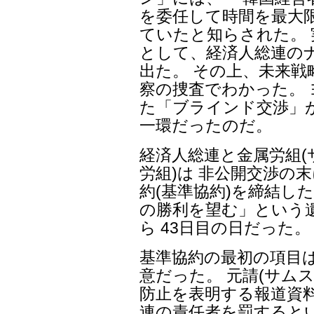
を委任して時間を最大
ていたと知らされた。
として、経済人総連の
出た。 その上、未来
察の捜査でわかった。
た「ブラインド交渉」
一環だったのだ。
経済人総連と金属労組
労組)は 非公開交渉の末
約(基準協約)を締結し
の勝利を望む」という
ら 43日目の日だった。
基準協約の最初の項目
意だった。 元請(サム
防止を表明する報道資料
連の責任者を罰すると