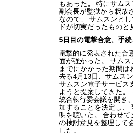
もあった。 特にサムス
副会長が監獄から釈放
なので、 サムスンと
ドが切実だったものと
5日目の電撃合意、手
電撃的に発表された合
面が強かった。 サム
までにかかった期間はわ
去る4月13日、サムス
サムスン電子サービス
ようと提案してきた。
統合執行委会議を開き、
加することを決定し、
明を聴いた。 合わせ
の検討意見を整理して
した。