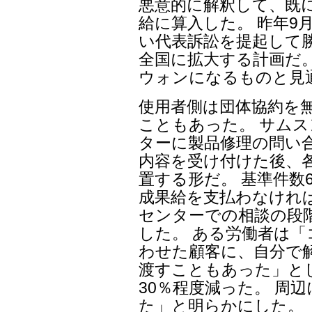
悪意的に解釈して、既
給に算入した。 昨年9
い代表訴訟を提起して
全国に拡大する計画だ。
ウォンになるものと見
使用者側は団体協約を
こともあった。 サム
ターに製品修理の問い
内容を受け付けた後、
置する形だ。 基準件数
成果給を支払わなけれ
センターでの相談の段
した。 ある労働者は
わせた顧客に、自分で
渡すこともあった」と
30％程度減った。 周
た」と明らかにした。