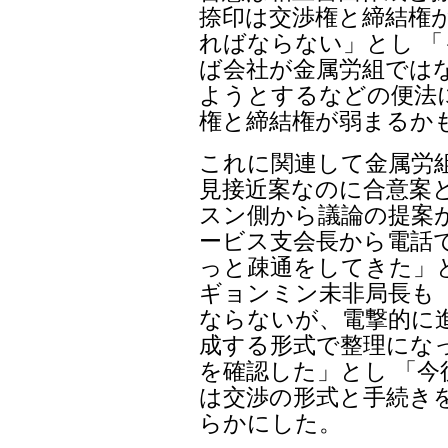
捺印は交渉権と締結権
ればならない」とし 
ば会社が金属労組では
ようとするなどの便法
権と締結権が弱まるか
これに関連して金属労
見接近案なのに合意案
スン側から議論の提案
ービス支会長から電話
っと疎通をしてきた」
ギョンミン未非局長も
ならないが、電撃的に進
成する形式で整理にな
を確認した」とし 「
は交渉の形式と手続き
らかにした。