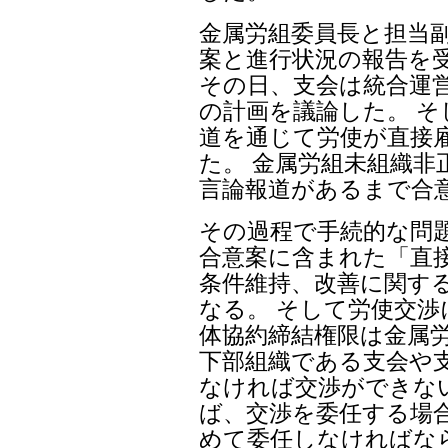
金属労組委員長と担当
案と進行状況の報告を受
その日、支会は統合運
の計画を議論した。 そ
道を通じて労使が直接
た。 金属労組未組織非
言論報道があるまで合
その過程で手続的な問
合意案に含まれた「直
条件維持、改善に関す
なる。 そして労使交
体協約締結権限は金属労
下部組織である支会や
なければ交渉ができない
ば、交渉を委任する場
めて委任しなければな