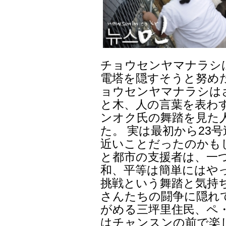
チョウセンヤマナラシ
電塔を隠すそうと努め
ョウセンヤマナラシは
と木、人の言葉を表わ
ンオク氏の舞踏を見た
た。 実は最初から23
近いことだったのかも
と都市の支援者は、一
和、平等は簡単にはや
挑戦という舞踏と気持
さんたちの闘争に隠れ
がめる三坪里住民、ペ
はチャンスンの前で楽