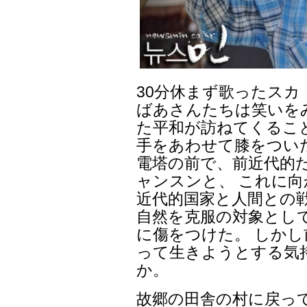
30分休まず歌ったス
ばあさんたちは笑いを
た平和が訪ねてくるこ
手をあわせて膝をつい
電塔の前で、前近代的
ャンスンと、 これに
近代的国家と人間との
自然を克服の対象とし
に傷をつけた。 しか
って生きようとする気
か。
故郷の田舎の村に戻っ