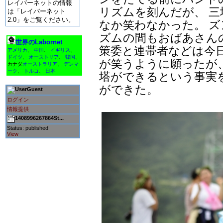
レイバーネットの情報
リズムを刻んだが、 
は「レイバーネット
2.0」をご覧ください。
なか笑わなかった。 
ズムの間もおばあさん
世界のLabornet
策委と連帯者などは今
アメリカ
、
中国
、
イギリス
、
ドイツ
、
オーストリア
、
韓国
、
が笑うように願ったが
カナダ
オーストラリア
、
デンマ
ーク
、
トルコ
、
日本
塔ができるという事実
ができた。
Guest
ログイン
情報提供
1408996267864St...
Status: published
View