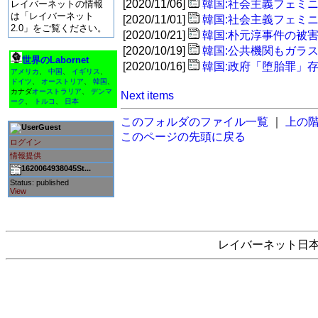
[2020/11/06]
韓国:社会主義フェミ
レイバーネットの情報
は「レイバーネット
[2020/11/01]
韓国:社会主義フェミ
2.0」をご覧ください。
[2020/10/21]
韓国:朴元淳事件の被
[2020/10/19]
韓国:公共機関もガラ
世界のLabornet
[2020/10/16]
韓国:政府「堕胎罪」
アメリカ
、
中国
、
イギリス
、
ドイツ
、
オーストリア
、
韓国
、
カナダ
オーストラリア
、
デンマ
Next items
ーク
、
トルコ
、
日本
このフォルダのファイル一覧
｜
上の
Guest
このページの先頭に戻る
ログイン
情報提供
1620064938045St...
Status: published
View
レイバーネット日本