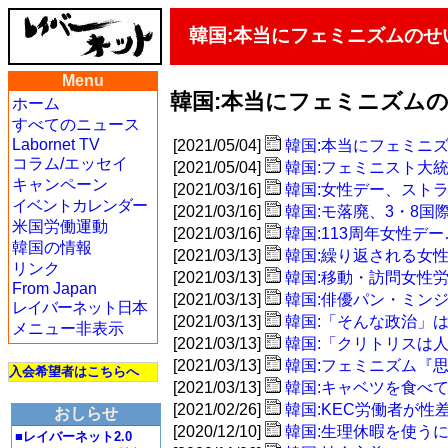
韓国:本当にフェミニズムのせ
Menu
韓国:本当にフェミニズムの
ホーム
すべてのニュース
Labornet TV
[2021/05/04]
韓国:本当にフェミニ
コラム/エッセイ
[2021/05/04]
韓国:フェミニスト大
キャンペーン
[2021/03/16]
韓国:女性デー、スト
イベントカレンダー
[2021/03/16]
韓国:モ落廃、3・8
米国労働運動
[2021/03/16]
韓国:113周年女性
韓国の情報
[2021/03/13]
韓国:繰り返される女
リンク
[2021/03/13]
韓国:移動・訪問女性
From Japan
[2021/03/13]
韓国:俳優パン・ミン
レイバーネット日本
[2021/03/13]
韓国:「そんな政治」
メニュー非表示
[2021/03/13]
韓国:「クリトリスは
[2021/03/13]
韓国:フェミニズム『
入会希望者はこちらへ
[2021/03/13]
韓国:キャベツを食べ
[2021/02/26]
韓国:KEC労働者が
おしらせ
[2020/12/10]
韓国:生理休暇を使う
■レイバーネット2.0