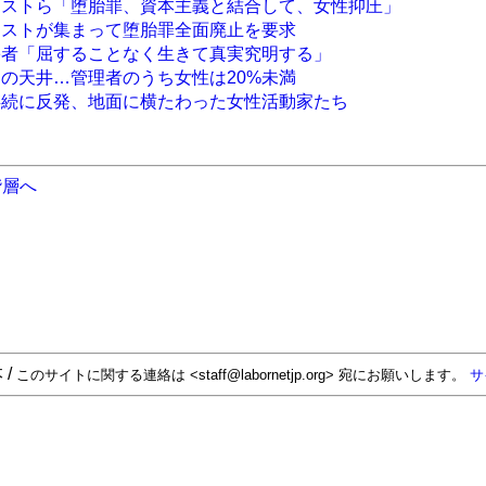
ニストら「堕胎罪、資本主義と結合して、女性抑圧」
ニストが集まって堕胎罪全面廃止を要求
害者「屈することなく生きて真実究明する」
スの天井…管理者のうち女性は20%未満
存続に反発、地面に横たわった女性活動家たち
階層へ
 /
このサイトに関する連絡は <staff@labornetjp.org> 宛にお願いします。
サ