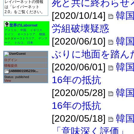
死と共に終わらせ
レイバーネットの情報
は「レイバーネット
2.0」をご覧ください。
[2020/10/14]
韓
世界のLabornet
労組破壊疑惑
アメリカ
、
中国
、
イギリス
、
ドイツ
、
オーストリア
、
韓国
、
[2020/06/10]
韓
カナダ
オーストラリア
、
デンマ
ーク
、
トルコ
、
日本
ぶりに地面を踏ん
Guest
ログイン
[2020/06/01]
韓
情報提供
1488880159523St...
16年の抵抗
Status: published
View
[2020/05/28]
韓
16年の抵抗
[2020/05/18]
韓
「意味深く評価」