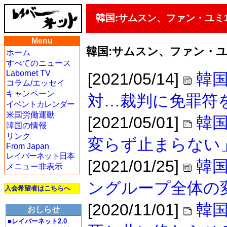
韓国:サムスン、ファン・ユミ
Menu
韓国:サムスン、ファン・ユ
ホーム
すべてのニュース
Labornet TV
[2021/05/14]
韓
コラム/エッセイ
キャンペーン
対…裁判に免罪符
イベントカレンダー
米国労働運動
[2021/05/01]
韓国
韓国の情報
リンク
変らず止まらない
From Japan
レイバーネット日本
[2021/01/25]
韓
メニュー非表示
ングループ全体の
入会希望者はこちらへ
[2020/11/01]
韓
おしらせ
■レイバーネット2.0