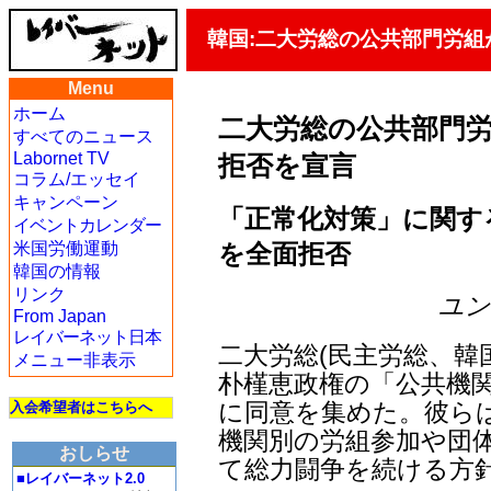
韓国:二大労総の公共部門労
Menu
ホーム
二大労総の公共部門
すべてのニュース
Labornet TV
拒否を宣言
コラム/エッセイ
キャンペーン
「正常化対策」に関す
イベントカレンダー
を全面拒否
米国労働運動
韓国の情報
リンク
ユン・
From Japan
レイバーネット日本
二大労総(民主労総、韓
メニュー非表示
朴槿恵政権の「公共機
に同意を集めた。彼ら
入会希望者はこちらへ
機関別の労組参加や団
おしらせ
て総力闘争を続ける方
■レイバーネット2.0