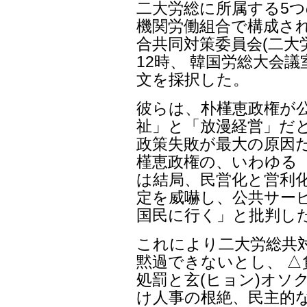
二大労総に所属する5つ
機関労働組合で構成され
合共同対策委員会(二大
12時、 韓国労総大会
文を採択した。
彼らは、朴槿恵政権が
祉」と「放漫経営」だ
政策失敗が最大の原因
槿恵政権の、いわゆる
は結局、民営化と営利化
定を威嚇し、公共サー
国民に行く」と批判し
これにより二大労総共
黙過できないとし、 
処罰と玄(ヒョン)オソ
け人事の根絶、民主的