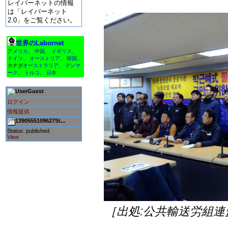
レイバーネットの情報
は「レイバーネット
2.0」をご覧ください。
世界のLabornet
アメリカ
、
中国
、
イギリス
、
ドイツ
、
オーストリア
、
韓国
、
カナダ
オーストラリア
、
デンマ
ーク
、
トルコ
、
日本
Guest
ログイン
情報提供
1390555109627St...
Status: published
View
［出処:公共輸送労組連