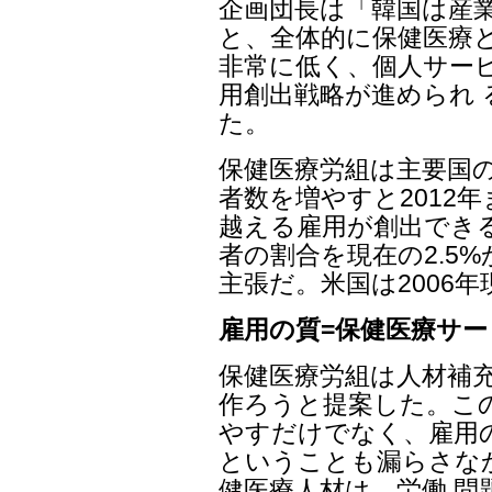
企画団長は「韓国は産業
と、全体的に保健医療と
非常に低く、個人サー
用創出戦略が進められ
た。
保健医療労組は主要国
者数を増やすと2012年
越える雇用が創出でき
者の割合を現在の2.5
主張だ。米国は2006年現
雇用の質=保健医療サ
保健医療労組は人材補
作ろうと提案した。こ
やすだけでなく、雇用
ということも漏らさな
健医療人材は、労働 問