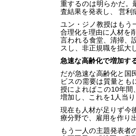
重するのは明らかだ。最
査結果を発表し、 営
ユン・ジノ教授はもう
合理化を理由に人材を
言われる食堂、清掃、
スし、非正規職を拡大
急速な高齢化で増加す
だが急速な高齢化と国
ビスの需要は質量とも
授によればこの10年間
増加し、これを1人当り
現在も人材が足りず今
療分野で、雇用を作り
もう一人の主題発表者