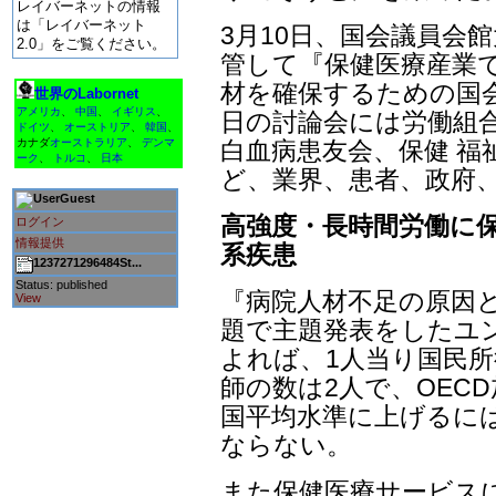
レイバーネットの情報
は「レイバーネット
3月10日、国会議員会
2.0」をご覧ください。
管して『保健医療産業で
材を確保するための国
世界のLabornet
アメリカ
、
中国
、
イギリス
、
日の討論会には労働組
ドイツ
、
オーストリア
、
韓国
、
白血病患友会、保健 福
カナダ
オーストラリア
、
デンマ
ーク
、
トルコ
、
日本
ど、業界、患者、政府、
Guest
高強度・長時間労働に保
ログイン
情報提供
系疾患
1237271296484St...
Status: published
『病院人材不足の原因
View
題で主題発表をしたユ
よれば、1人当り国民
師の数は2人で、OEC
国平均水準に上げるには
ならない。
また保健医療サービスに