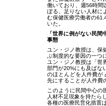
働いており、週56時間
ぼる。足りない人材に
む保健医療労働者の61
いた。
「世界に例がない民間
事態
ユン・ジノ教授は、保
ぶ制度的な要因の一つ
ユン・ジノ教授は「世
部門が20%にも及ばな
のほとんどを人件費が
先にすることが人件費
このように民間中心の
人材不足現象を持たら
各種の医療民営化措置は