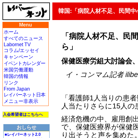
韓国:「病院人材不足、民間
Menu
ホーム
「病院人材不足、民
すべてのニュース
Labornet TV
ら」
コラム/エッセイ
キャンペーン
保健医療労組大討論会
イベントカレンダー
米国労働運動
イ・コンマム記者 iliberty
韓国の情報
リンク
From Japan
レイバーネット日本
「看護師1人当りの患者
メニュー非表示
人当たりさらに15人の
入会希望者はこちらへ
経済危機の中、雇用創
で、保健医療界が保健医
おしらせ
り出そうと声を集めた
■レイバーネット2.0