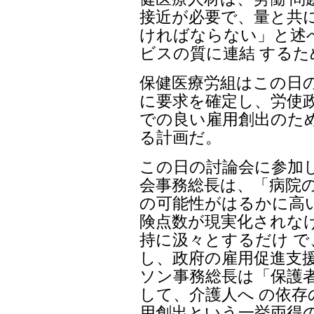
接近が必要で、量と共
ければならない」と述
ビスの質に連結 するた
保健医療労組はこの日の
に要求を確定し、労使政
での良い雇用創出のた
る計画だ。
この日の討論会に参加
会事務総長は、「病院の
の可能性がはるかに高
険点数が現実化されな
持に汲々とするだけ 
し、政府の雇用促進支援
ソン事務総長は「保護
して、介護人へ の依
用創出という一挙両得