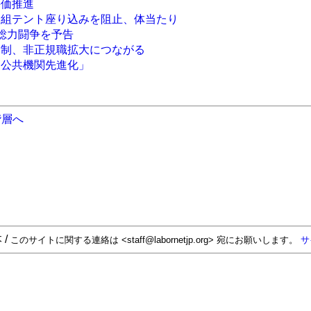
評価推進
労組テント座り込みを阻止、体当たり
月総力闘争を予告
労制、非正規職拡大につながる
「公共機関先進化」
階層へ
 /
このサイトに関する連絡は <staff@labornetjp.org> 宛にお願いします。
サ