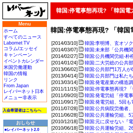
韓国:停電事態再現? 「韓国
Menu
韓国:停電事態再現? 「韓
ホーム
すべてのニュース
Labornet TV
[2014/03/10]
韓国:李明博、玄オソ
コラム/エッセイ
[2014/03/07]
韓国:未来部「公共機
キャンペーン
[2014/02/27]
韓国:公共機関労組-
イベントカレンダー
[2014/01/24]
韓国:二大労総の公共
米国労働運動
[2013/06/02]
韓国:公共部門1万人が
韓国の情報
[2013/04/14]
韓国:公共部門は私た
リンク
[2013/03/14]
韓国:発電産業の構造
From Japan
[2011/11/15]
韓国:停電事態再現?
レイバーネット日本
[2011/09/20]
韓国:発電労組「停電
メニュー非表示
[2011/09/17]
韓国:発電労組、5回
[2011/07/28]
韓国:公共病院労働者
入会希望者はこちらへ
[2011/06/28]
韓国:公共運輸労組、
[2010/12/18]
韓国:元に戻せない『
おしらせ
[2010/06/18]
韓国:公共運輸労組、2
■レイバーネット2.0