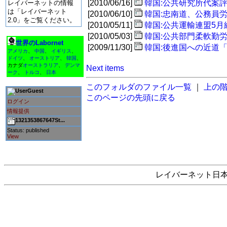
[2010/06/16]
韓国:公共研究所代案
レイバーネットの情報
は「レイバーネット
[2010/06/10]
韓国:忠南道、公務員
2.0」をご覧ください。
[2010/05/11]
韓国:公共運輸連盟5
[2010/05/03]
韓国:公共部門柔軟勤
世界のLabornet
[2009/11/30]
韓国:後進国への近道
アメリカ
、
中国
、
イギリス
、
ドイツ
、
オーストリア
、
韓国
、
カナダ
オーストラリア
、
デンマ
Next items
ーク
、
トルコ
、
日本
このフォルダのファイル一覧
｜
上の
Guest
このページの先頭に戻る
ログイン
情報提供
1321353867647St...
Status: published
View
レイバーネット日本