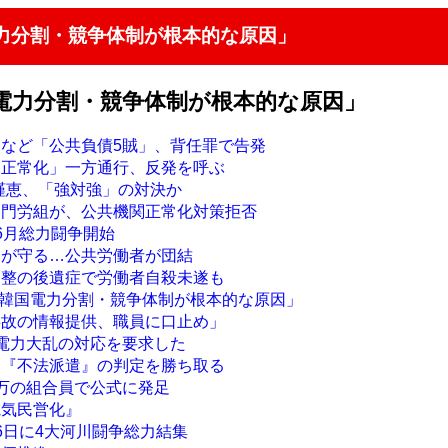
電力分割・競争体制が根本的な原因」
国電力分割・競争体制が根本的な原因」
クなど「公共負債5賊」、背任罪で告発
関正常化」一方通行、反発を呼ぶ
朴槿恵、「強対強」の対決か
部門労組が、公共機関正常化対策拒否
6月総力闘争開始
ちが守る…公共労働者が団結
調整の後遺症で労働者自殺未遂も
 「韓国電力分割・競争体制が根本的な原因」
事故の情報提供、職員に口止め」
も電力大乱の対応を要求した
、『不法派遣』の判定を勝ち取る
5万の組合員で公式に発足
電気民営化』
6日に4大河川闘争総力結集