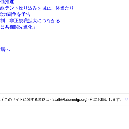
評価推進
労組テント座り込みを阻止、体当たり
月総力闘争を予告
労制、非正規職拡大につながる
「公共機関先進化」
階層へ
 /
このサイトに関する連絡は <staff@labornetjp.org> 宛にお願いします。
サ