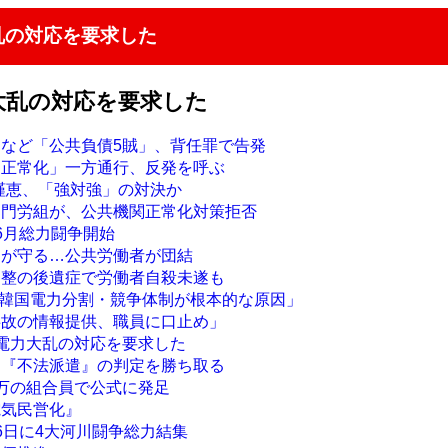
乱の対応を要求した
大乱の対応を要求した
クなど「公共負債5賊」、背任罪で告発
関正常化」一方通行、反発を呼ぶ
朴槿恵、「強対強」の対決か
部門労組が、公共機関正常化対策拒否
6月総力闘争開始
ちが守る…公共労働者が団結
調整の後遺症で労働者自殺未遂も
 「韓国電力分割・競争体制が根本的な原因」
事故の情報提供、職員に口止め」
も電力大乱の対応を要求した
、『不法派遣』の判定を勝ち取る
5万の組合員で公式に発足
電気民営化』
6日に4大河川闘争総力結集