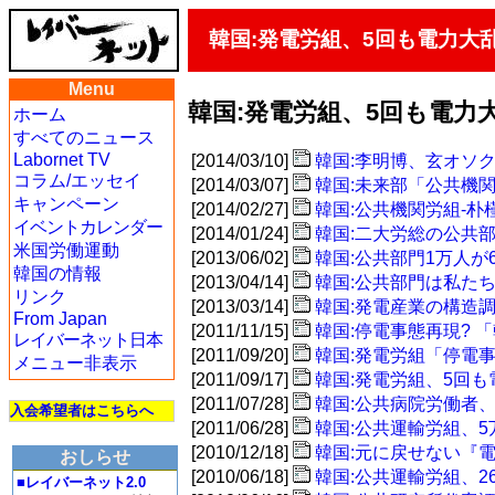
韓国:発電労組、5回も電力大
Menu
韓国:発電労組、5回も電力
ホーム
すべてのニュース
Labornet TV
[2014/03/10]
韓国:李明博、玄オソ
コラム/エッセイ
[2014/03/07]
韓国:未来部「公共機
キャンペーン
[2014/02/27]
韓国:公共機関労組-
イベントカレンダー
[2014/01/24]
韓国:二大労総の公共
米国労働運動
[2013/06/02]
韓国:公共部門1万人が
韓国の情報
[2013/04/14]
韓国:公共部門は私た
リンク
[2013/03/14]
韓国:発電産業の構造
From Japan
[2011/11/15]
韓国:停電事態再現?
レイバーネット日本
[2011/09/20]
韓国:発電労組「停電
メニュー非表示
[2011/09/17]
韓国:発電労組、5回
[2011/07/28]
韓国:公共病院労働者
入会希望者はこちらへ
[2011/06/28]
韓国:公共運輸労組、
[2010/12/18]
韓国:元に戻せない『
おしらせ
[2010/06/18]
韓国:公共運輸労組、2
■レイバーネット2.0