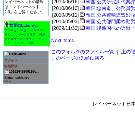
[2010/06/16]
韓国:公共研究所代案
レイバーネットの情報
は「レイバーネット
[2010/06/10]
韓国:忠南道、公務員
2.0」をご覧ください。
[2010/05/11]
韓国:公共運輸連盟5
[2010/05/03]
韓国:公共部門柔軟勤
世界のLabornet
[2009/11/30]
韓国:後進国への近道
アメリカ
、
中国
、
イギリス
、
ドイツ
、
オーストリア
、
韓国
、
カナダ
オーストラリア
、
デンマ
Next items
ーク
、
トルコ
、
日本
このフォルダのファイル一覧
｜
上の
Guest
このページの先頭に戻る
ログイン
情報提供
1316244920919St...
Status: published
View
レイバーネット日本