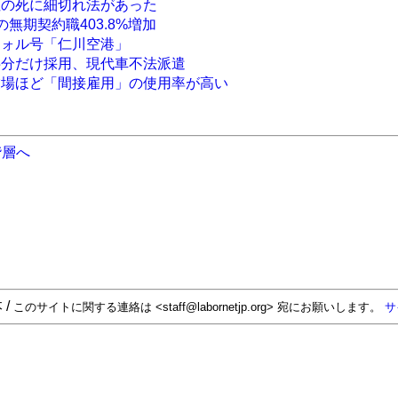
性の死に細切れ法があった
無期契約職403.8%増加
ウォル号「仁川空港」
半分だけ採用、現代車不法派遣
業場ほど「間接雇用」の使用率が高い
階層へ
 /
このサイトに関する連絡は <staff@labornetjp.org> 宛にお願いします。
サ