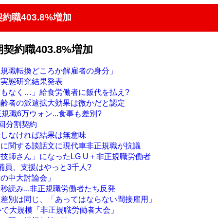
約職403.8%増加
契約職403.8%増加
正規職転換どころか解雇者の身分」
の実態研究結果発表
ずもなく…」給食労働者に飯代を払え?
高齢者の派遣拡大効果は微かだと認定
規職6万ウォン...食事も差別?
6回分割契約
渉しなければ結果は無意味
定に関する談話文に現代車非正規職が抗議
技師さん」になったLG U＋非正規職労働者
備員、支援はやっと3千人?
世の中大討論会」
秒読み...非正規職労働者たち反発
も差別は同じ、「あってはならない間接雇用」
都心で大規模「非正規職労働者大会」