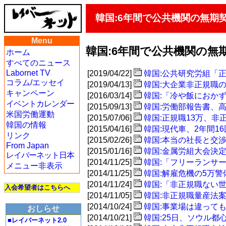
韓国:6年間で公共機関の無期契
Menu
韓国:6年間で公共機関の無期
ホーム
すべてのニュース
Labornet TV
[2019/04/22]
韓国:公共研究労組「
コラム/エッセイ
[2019/04/13]
韓国:大企業非正規職
キャンペーン
[2016/03/14]
韓国:「冷や飯におか
イベントカレンダー
[2015/09/13]
韓国:労働部報告書、
米国労働運動
[2015/07/06]
韓国:正規職13万、非正
韓国の情報
[2015/04/16]
韓国:現代車、2年間1
リンク
[2015/02/26]
韓国:本当の社長と交
From Japan
[2015/01/16]
韓国:金属労組大会決
レイバーネット日本
[2014/11/25]
韓国:「フリーランサー
メニュー非表示
[2014/11/25]
韓国:解雇危機の5万警
[2014/11/24]
韓国:「非正規職ない
入会希望者はこちらへ
[2014/11/05]
韓国:非正規職量産法案
[2014/10/24]
韓国:事業場は違って
おしらせ
[2014/10/21]
韓国:25日、ソウル
■レイバーネット2.0