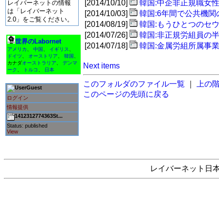
[2014/10/10]
韓国:中企非正規職女
レイバーネットの情報
は「レイバーネット
[2014/10/03]
韓国:6年間で公共機関の
2.0」をご覧ください。
[2014/08/19]
韓国:もうひとつのセ
[2014/07/26]
韓国:非正規労組員の
世界のLabornet
[2014/07/18]
韓国:金属労組所属事
アメリカ
、
中国
、
イギリス
、
ドイツ
、
オーストリア
、
韓国
、
カナダ
オーストラリア
、
デンマ
Next items
ーク
、
トルコ
、
日本
このフォルダのファイル一覧
｜
上の
Guest
このページの先頭に戻る
ログイン
情報提供
1412312774363St...
Status: published
View
レイバーネット日本