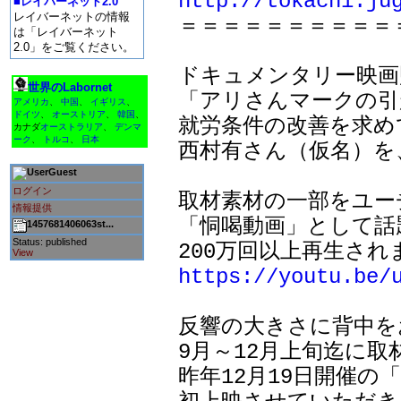
http://tokachi.ju
■レイバーネット2.0
レイバーネットの情報

＝＝＝＝＝＝＝＝＝＝
は「レイバーネット
2.0」をご覧ください。
ドキュメンタリー映画
世界のLabornet
「アリさんマークの引
アメリカ
、
中国
、
イギリス
、
ドイツ
、
オーストリア
、
韓国
、
就労条件の改善を求め
カナダ
オーストラリア
、
デンマ
ーク
、
トルコ
、
日本
西村有さん（仮名）を、
Guest
ログイン
取材素材の一部をユー
情報提供
「恫喝動画」として話
1457681406063st...
Status: published
View
https://youtu.be/
反響の大きさに背中を
9月～12月上旬迄に取
昨年12月19日開催の「