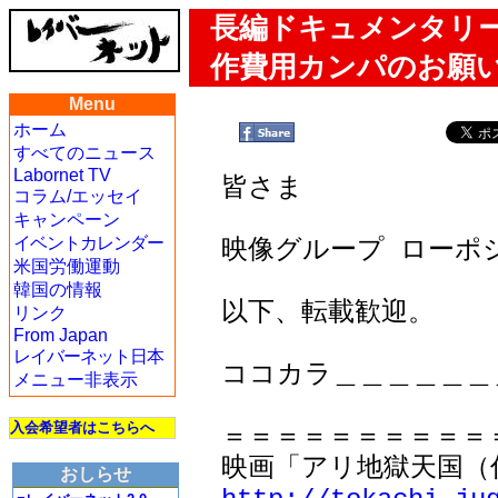
長編ドキュメンタリ
作費用カンパのお願
Menu
ホーム
すべてのニュース
Labornet TV
皆さま

コラム/エッセイ
キャンペーン
イベントカレンダー
映像グループ ローポ
米国労働運動
韓国の情報
以下、転載歓迎。

リンク
From Japan
レイバーネット日本
ココカラ＿＿＿＿＿＿
メニュー非表示
入会希望者はこちらへ
＝＝＝＝＝＝＝＝＝＝
おしらせ