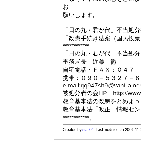
お
願いします。
「日の丸・君が代」不当処分
「改憲手続き法案（国民投票
************
「日の丸・君が代」不当処分
事務局長 近藤 徹
自宅電話・ＦＡＸ：０４７－
携帯：０９０－５３２７－８
e-mail:qq947sh9@vanilla.ocn
被処分者の会HP：http://www7a.bi
教育基本法の改悪をとめよう！全国連絡
教育基本法「改正」情報センターＨＰ：h
************、
Created by
staff01
. Last modified on 2006-11