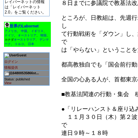
レイバーネットの情報
８日までに参議院で教基法改
は「レイバーネット
2.0」をご覧ください。
ところが、日教組は、先週行
し
世界のLabornet
アメリカ
、
中国
、
イギリス
、
て行動戦術を「ダウン」し、
ドイツ
、
オーストリア
、
韓国
、
カナダ
オーストラリア
、
デンマ
で
ーク
、
トルコ
、
日本
は「やらない」ということを
Guest
ログイン
都高教独自でも「国会前行動
情報提供
1164800535866st...
全国の心ある人が、首都東京
Status: published
View
■教基法関連の行動・集会 
●「リレーハンスト＆座り込
１１月３０日（木）第２波
で
連日９時～１８時