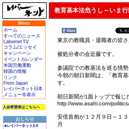
教育基本法危うし～いま行
Menu
ホーム
すべてのニュース
東京の教職員・退職者の皆さ
Labornet TV
コラム/エッセイ
キャンペーン
被処分者の会近藤です。
イベントカレンダー
米国労働運動
参議院での教基法を巡る情勢
韓国の情報
今朝の朝日新聞は、「教育基
リンク
す。
From Japan
レイバーネット日本
メニュー非表示
朝日新聞が1面トップで報じ
http://www.asahi.com/politic
入会希望者はこちらへ
安倍首相が１２月９日～１３
おしらせ
月
■レイバーネット2.0