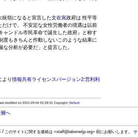
大統領になると宣言した
文在寅
政府は 性平等
ただけで、 不安定な女性労働者の境遇は以前
『キャンドル市民革命で誕生した政府』と称す
・制度もきちんと作動しないこのような結果に
冷厳な分析が必要だ」と提言した。
により
情報共有ライセンスバージョン2:営利利
Last modified on 2021-05-04 02:29:31
Copyright:
Default
階層へ
 /
このサイトに関する連絡は <staff@labornetjp.org> 宛にお願いします。
サ