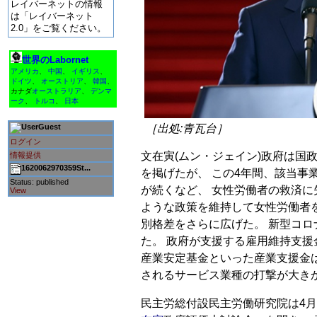
レイバーネットの情報
は「レイバーネット
2.0」をご覧ください。
世界のLabornet
アメリカ
、
中国
、
イギリス
、
ドイツ
、
オーストリア
、
韓国
、
カナダ
オーストラリア
、
デンマ
ーク
、
トルコ
、
日本
Guest
［出処:青瓦台］
ログイン
文在寅(ムン・ジェイン)政府は国
情報提供
1620062970359St...
を掲げたが、 この4年間、該当事
Status: published
が続くなど、 女性労働者の救済に
View
ような政策を維持して女性労働者
別格差をさらに広げた。 新型コ
た。 政府が支援する雇用維持支援
産業安定基金といった産業支援金
されるサービス業種の打撃が大き
民主労総付設民主労働研究院は4月