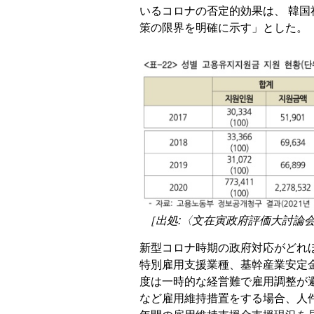
いるコロナの否定的効果は、 韓
策の限界を明確に示す」とした。
［出処:〈文在寅政府評価大討論
新型コロナ時期の政府対応がどれ
特別雇用支援業種、基幹産業安定
度は一時的な経営難で雇用調整が
など雇用維持措置をする場合、人