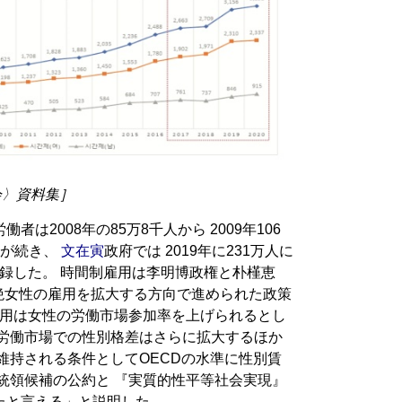
会〉資料集］
は2008年の85万8千人から 2009年106
加が続き、
文在寅
政府では 2019年に231万人に
を記録した。 時間制雇用は李明博政権と朴槿恵
断絶女性の雇用を拡大する方向で進められた政策
雇用は女性の労働市場参加率を上げられるとし
で労働市場での性別格差はさらに拡大するほか
維持される条件としてOECDの水準に性別賃
統領候補の公約と 『実質的性平等社会実現』
たと言える」と説明した。