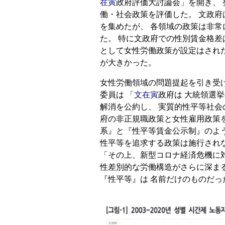
在寅
政府評価大討論会」を開き、 
働・社会政策を評価した。 文政
を集めたが、 各領域の政策は非
た。 特に文政府での性別賃金格差
として女性労働政策が設定はされ
が大きかった。
女性労働領域の問題提起を引き受
委員は 「
文在寅
政府は 大統領選
解消を公約し、 実質的性平等社会
府の非正規職政策と女性雇用政策
系』と『性平等賃金公示制』のよ
性平等を追求する政策は施行され
「その上、新型コロナ経済危機に
性差別的な労働構造がさらに深ま
『性平等』は 名前だけのものだっ