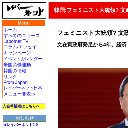
韓国:フェミニスト大統領? 
Menu
ホーム
フェミニスト大統領? 文
すべてのニュース
Labornet TV
文在寅政府発足から4年、経済
コラム/エッセイ
キャンペーン
イベントカレンダー
米国労働運動
韓国の情報
リンク
From Japan
レイバーネット日本
メニュー非表示
入会希望者はこちらへ
おしらせ
■レイバーネット2.0