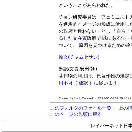
ということがあらわれた。
チョン研究委員は「フェミニスト
を進歩的イメージの形成に活用し
の政府と違わない」とし 「自ら
る
した文在寅
政府で 既にある法
ついて、 原因を見つけるための
原文(チャムセサン)
翻訳/文責:安田(ゆ)
著作物の利用は、原著作物の規定
用不可
（
仮訳
）に従います。
Created by
Staff
. Created on 2021-05-04 02:29:30 / 
このフォルダのファイル一覧
｜
上の
このページの先頭に戻る
レイバーネット日本