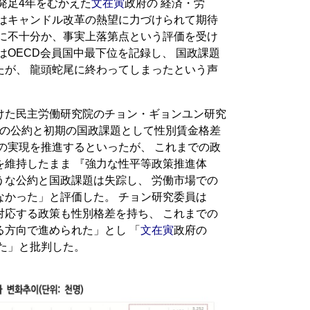
発足4年をむかえた
文在寅
政府の 経済・労
府はキャンドル改革の熱望に力づけられて期待
常に不十分か、事実上落第点という評価を受け
はOECD会員国中最下位を記録し、 国政課題
たが、 龍頭蛇尾に終わってしまったという声
けた民主労働研究院のチョン・ギョンユン研究
挙の公約と初期の国政課題として性別賃金格差
の実現を推進するといったが、 これまでの政
を維持したまま 『強力な性平等政策推進体
うな公約と国政課題は失踪し、 労働市場での
なかった」と評価した。 チョン研究委員は
対応する政策も性別格差を持ち、 これまでの
る方向で進められた」とし 「
文在寅
政府の
た」と批判した。