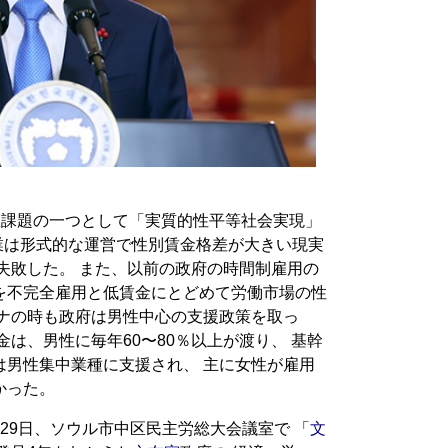
政課題の一つとして「実質的性平等社会実現」
業は形式的な運営で性別賃金格差が大きい現実
失敗した。 また、以前の政府の時間制雇用の
を不完全雇用と低賃金にとどめて労働市場の性
ロナの時も政府は男性中心の支援政策を取っ
金は、男性に毎年60〜80％以上が渡り、 基幹
は男性集中業種に支援され、 主に女性が雇用
かった。
29日、ソウル市中区民主労総大会議室で 「
文