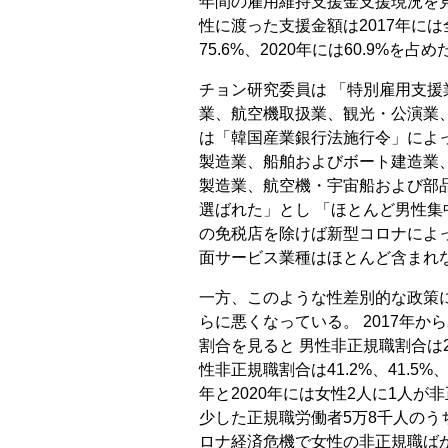
年間の雇用維持支援金支援現況を見
性に渡った支援金額は2017年には全体
75.6%、2020年には60.9%を占め
チョン研究委員は 「特別雇用支援
業、航空機取扱業、観光・公演業
は「韓国産業銀行法施行令」によ
製造業、船舶およびボート建造業
製造業、航空機・宇宙船および部
選ばれた」とし 「ほとんど男性集
の免税店を除けば新型コロナによ
面サービス業種はほとんど含まれ
一方、このような性差別的な政策
らに悪くなっている。 2017年か
割合を見ると 男性非正規職割合は26.
性非正規職割合は41.2%、41.5%、
年と2020年には女性2人に1人が
少した正規職労働者5万8千人のうち
ロナ経済危機で女性の非正規職ば