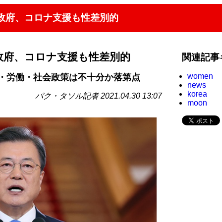
文政府、コロナ支援も性差別的
政府、コロナ支援も性差別的
関連記事
women
・労働・社会政策は不十分か落第点
news
korea
パク・タソル記者 2021.04.30 13:07
moon