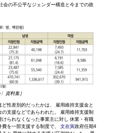
国社会の不公平なジェンダー構造と今までの政
会〉資料集］
ほど性差別的だったかは、 雇用維持支援金と
金の支援などであらわれた。 雇用維持支援制
避けられなくなった事業主に対し 休業・有職
件費を一部支援する制度で、
文在寅
政府任期4