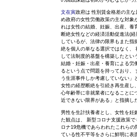
文在寅
政府は 性別賃金格差の主な
め政府の女性労働政策の主な対象
れは女性の結婚、妊娠、出産、養育
断絶女性などの経済活動促進法(経
しているが、法律の限界もまた指
絶を個人の単なる選択ではなく、
して法制度的基盤を構築したとい
結婚・妊娠・出産・養育による労
るという点で問題を持っており、
う生涯事件しか考慮していない」
女性の経歴断絶を引続き再生産し
心年齢帯に非就業者になることに
近できない限界がある」と指摘し
男性を生計扶養者とし、女性を妊
た観点は、 新型コロナ支援政策で
ロナ19危機であらわれたこれらの
ている性不平等をさらに鮮明に表