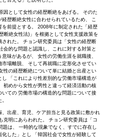
原因として女性の経歴断絶をあげる。 そのた
が経歴断絶女性に合わせられているため、 こ
を前提とする。 2008年に制定された「経歴
歴断絶女性法)」を根拠として女性支援政策を
摘された。 チョン研究委員は「女性の経歴断
 社会的な問題と認識し、これに対する対策と
う意味があるが、 女性の労働生涯を就職後、
働市場離脱、 そして再就職に定形化させてい
 女性の経歴断絶について単に結婚と出産とい
とし 「これにより性差別的な労働市場構造が
、 初めから女性が男性と違って経済活動の核
ついての 労働市場の構造的な問題について接
た。
娠、出産、育児、ケア担当と見る政策に敷かれ
も克明にあらわれた。 チョン研究委員は「コ
問題は、 一時的な現象でなく、すでに存在し
面化した」とし 「韓国社会で女性が経験して