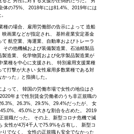
ると 男性に対する支援が圧倒的だった。 男
の75%、 2018年には81.4%、2019年には
た。
業種の場合、雇用労働部の告示によって 造船
、映画業などが指定され、 基幹産業安定基金
って 航空業、海運業、自動車およびトレーラ
、 その他機械および装備製造業、石油精製品
品製造業、 化学物質および化学製品製造業が
中業種を中心に支援され、 特別雇用支援業種
って打撃が大きい 女性雇用多数業種である対
なかった」と指摘した。
によって、 韓国の労働市場で女性の地位はさ
ら2020年まで性別賃金労働者のうち非正規職の
3%、26.3%、29.5%、29.4%だったが、 女
45.0%、45.0%と大きな割合を占めた。 2019
非正規職だった。 その上、新型コロナ危機で減
 女性が4万4千人で75.9%を占有し、 新型コ
かりでなく、 女性の正規職も安全でなかった