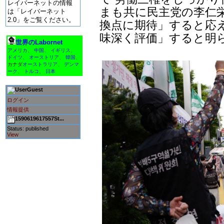
レイバーネットの情報
まも共に民主党の李仁栄
は「レイバーネット
2.0」をご覧ください。
換点に期待」すると応
味深く評価」すると明
世界のLabornet
アメリカ
、
中国
、
イギリス
、
ドイツ
、
オーストリア
、
韓国
、
カナダ
オーストラリア
、
デンマ
ーク
、
トルコ
、
日本
Guest
ログイン
情報提供
1590619617557St...
Status: published
View