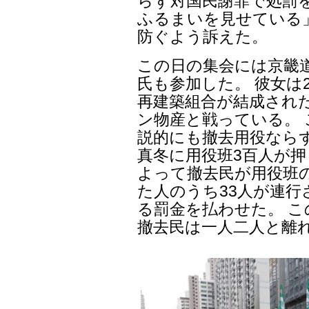
らず対国民謝罪で処罰
ふるまいを見せている
防ぐよう訴えた。
この日の集会には京畿
氏も参加した。 彼女は2
再建築組合が結成され
ン物産と戦っている。
説的にも撤去用役なら
真冬に用役班3百人が押
よって撤去民が用役班
た人のうち33人が連行
る罰金を払わせた。 
撤去民は一人二人と離