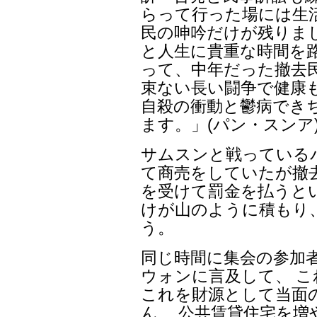
らって行った場には生
民の呻吟だけが残りま
と人生に貴重な時間を路
って、中年だった撤去
束ない長い闘争で健康
自殺の衝動と鬱病でき
ます。」(パン・スンア
サムスンと戦っている
て商売をしていたが撤
を受けて罰金を払うと
けが山のように積もり
う。
同じ時間に集会の参加者
ウォンに言及して、 
これを財源として当面
ん、 公共賃貸住宅を増