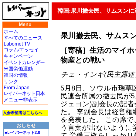
韓国:果川撤去民、サムスンに
Menu
ホーム
果川撤去民、サムスン
すべてのニュース
Labornet TV
［寄稿］生活のマイホ
コラム/エッセイ
キャンペーン
物産との戦い
イベントカレンダー
米国労働運動
チェ・インギ(民主露連首席副委
韓国の情報
リンク
5月8日、ソウル市瑞草
From Japan
レイバーネット日本
民連合所属の撤去民が5
メニュー非表示
ジェヨン)副会長の記
た。 李副会長は経営権
入会希望者はこちらへ
を発表した。 この席で
おしらせ
う言葉が出ないように
■レイバーネット2.0
て 労働三権をしっか