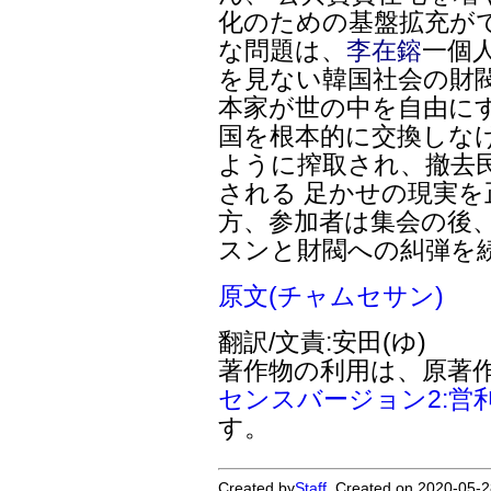
化のための基盤拡充が
な問題は、
李在鎔
一個
を見ない韓国社会の財
本家が世の中を自由に
国を根本的に交換しな
ように搾取され、撤去
される 足かせの現実を
方、参加者は集会の後
スンと財閥への糾弾を
原文(チャムセサン)
翻訳/文責:安田(ゆ)
著作物の利用は、原著
センスバージョン2:営
す。
Created by
Staff
. Created on 2020-05-2