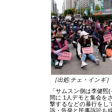
［出処:チェ・インギ］
「サムスン側は李健煕(
間に 1人デモと集会を
撃するなどの暴行をし
訴・告発と民事訴訟も