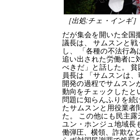
［出処:チェ・インギ］
だが集会を開いた全国
議長は、 サムスンと
し、 「各種の不法行
追い出された労働者に
べきだ」と話した。 
員長は 「サムスンは
開発の過程でサムスン
動向をチェックしたと
問題に知らんふりを続
たサムスンと用役業者
た。 この他にも民主露
ユン・ホンジュ地域長
働弾圧、横領、詐欺な