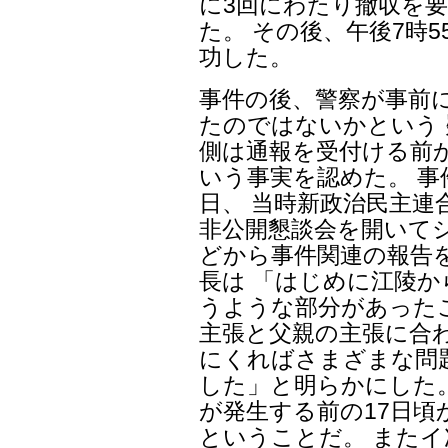
に3回にわたり撤収を
た。 その後、午後7時
功した。
事件の後、警察が事前
たのではないかという 
側は通報を受付ける前
いう事実を認めた。 事
日、 当時新政治民主連
非公開懇談会を開いて
どから事件関連の報告
長は 「はじめに江陵
うような部分があった
主張と父親の主張に合
にくればさまざまな問
した」と明らかにした
が発生する前の17日
ということだ。 また