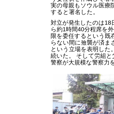
実の母親もソウル医療
すると署名した。
対立が発生したのは18
ら約1時間40分程席を
限を委任するという既
らない間に殮襲が済ま
という立場を表明した
続いた。 そして労組
警察が大規模な警察力