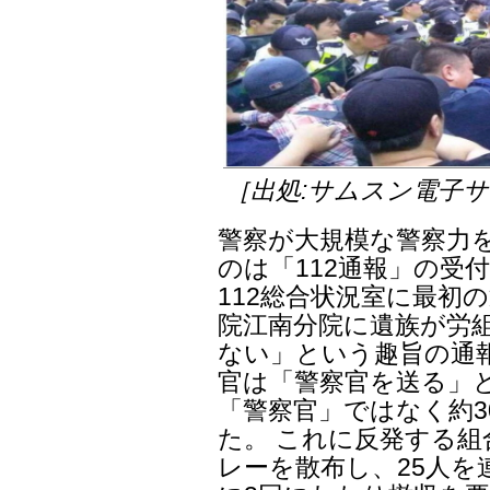
［出処:サムスン電子
警察が大規模な警察力
のは「112通報」の受付
112総合状況室に最初
院江南分院に遺族が労
ない」という趣旨の通
官は「警察官を送る」と
「警察官」ではなく約3
た。 これに反発する
レーを散布し、25人を