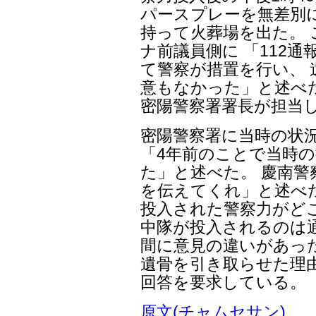
パースプレーを無差別
持って火葬場を出た。
ナ前議員側に 「112
て警察が措置を行い、
意もなかった」と述べ
密陽警察署署長が担当
密陽警察署に当時の状
「4年前のことで当時
た」と述べた。 慶南
を伝えてくれ」と述べ
投入された警察力がどこ
中隊が投入されるのは
間に意見の違いがあっ
遺骨を引き取らせた理
回答を要求している。
原文(チャムセサン)