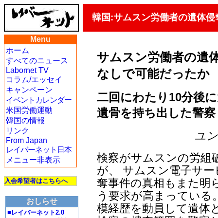
韓国:サムスン労働者の遺体侵
Menu
ホーム
サムスン労働者の遺体
すべてのニュース
Labornet TV
なしで可能だったか
コラム/エッセイ
キャンペーン
二回にわたり10分後
イベントカレンダー
遺骨を持ち出した警察
米国労働運動
韓国の情報
リンク
ユン・
From Japan
レイバーネット日本
検察がサムスンの労組
メニュー非表示
が、 サムスン電子サ
奪事件の真相もまた明
入会希望者はこちらへ
う要求が高まっている
おしらせ
模経歴を動員して遺体
■レイバーネット2.0