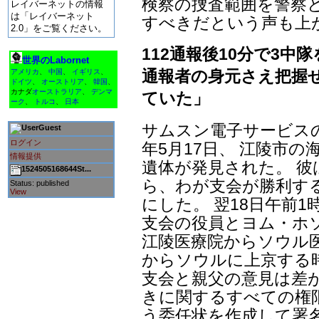
検察の捜査範囲を警察
レイバーネットの情報
は「レイバーネット
すべきだという声も上
2.0」をご覧ください。
112通報後10分で3中
世界のLabornet
通報者の身元さえ把握せ
アメリカ
、
中国
、
イギリス
、
ドイツ
、
オーストリア
、
韓国
、
カナダ
オーストラリア
、
デンマ
ていた」
ーク
、
トルコ
、
日本
サムスン電子サービスの
Guest
ログイン
年5月17日、 江陵市
情報提供
遺体が発見された。 
1524505168644St...
ら、わが支会が勝利す
Status: published
View
にした。 翌18日午前
支会の役員とヨム・ホ
江陵医療院からソウル
からソウルに上京する
支会と親父の意見は差
きに関するすべての権
う委任状を作成して署名