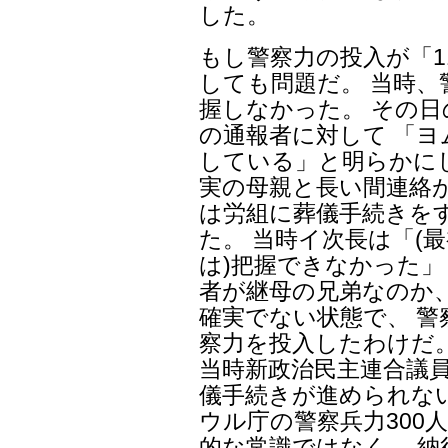
した。
もし警察力の投入が「1
しても問題だ。 当時
握しなかった。 その
の通報者に対して 「
している」と明らかに
実の母親と長い間連絡
は労組に葬儀手続きを
た。 当時イ次長は「(
は)把握できなかった」
者が継母の兄弟なのか
確実でない状態で、 
察力を投入したわけだ。
当時新政治民主連合議
儀手続きが進められな
ウル庁の警察兵力300
的な常識ではなく、 