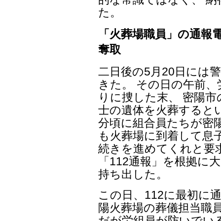
た。
「火葬場職員」の通報電
奪取
二日後の5月20日には
きた。 その日の午前
りに捜した末、 密陽
士の遺体を火葬するとい
分頃に組合員たちが密
も火葬場に到着して息
続きを進めてくれと要
「112通報」を根拠に
持ち出した。
この日、112に最初に
陽火葬場の葬儀担当職員
だが労組員が防いでい