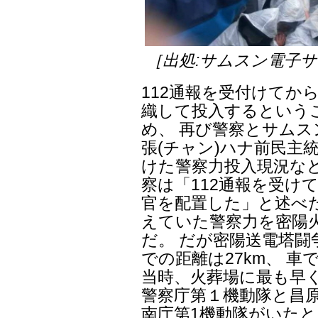
［出処:サムスン電子
112通報を受付けてか
織して投入するという
め、 再び警察とサム
張(チャン)ハナ前民主
けた警察力投入現況な
察は「112通報を受け
官を配置した」と述べた
えていた警察力を密陽
だ。 だが密陽送電塔
での距離は27km、 車
当時、火葬場に最も早
警察庁第１機動隊と昌原
南庁第1機動隊がいた