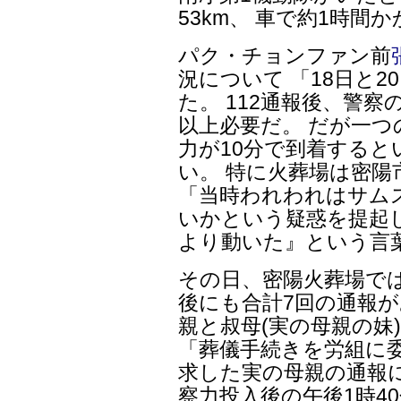
53km、 車で約1時間
パク・チョンファン前
況について 「18日と
た。 112通報後、警
以上必要だ。 だが一
力が10分で到着する
い。 特に火葬場は密
「当時われわれはサム
いかという疑惑を提起
より動いた』という言
その日、密陽火葬場では
後にも合計7回の通報が
親と叔母(実の母親の妹
「葬儀手続きを労組に
求した実の母親の通報
察力投入後の午後1時4