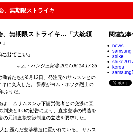
会、無期限ストライキ
会、無期限ストライキ…「大統領
関連記事
う」
news
samsung
渉に出てこい」
strike
strike201
キム・ハンジュ記者 2017.06.14 17:25
korea
samsung
働者たちが6月12日、発注元のサムスンとの
イキに突入した。 警察がヨム・ホソク烈士の
3年ぶりだ。
会は、 △サムスンが下請労働者との交渉に直
の判決とILOの勧告により、直接交渉の構造を
働者の元請直接交渉制度の立法を要求した。
人は歪んだ交渉構造に置かれている。 サムス