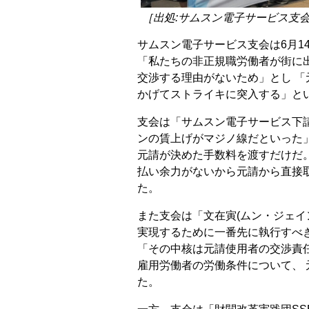
［出処:サムスン電子サービス支
サムスン電子サービス支会は6月1
「私たちの非正規職労働者が街に出
交渉する理由がないため」とし 
かげてストライキに突入する」と
支会は「サムスン電子サービス下請
ンの賃上げがマジノ線だといった
元請が決めた手数料を渡すだけだ。
払い余力がないから元請から直接
た。
また支会は「文在寅(ムン・ジェイ
実現するために一番先に執行すべ
「その中核は元請使用者の交渉責
雇用労働者の労働条件について、
た。