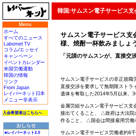
韓国:サムスン電子サービス支
Menu
ホーム
サムスン電子サービス支
すべてのニュース
様、焼酎一杯飲みましょ
Labornet TV
コラム/エッセイ
「元請のサムスンが、直接交
キャンペーン
イベントカレンダー
米国労働運動
韓国の情報
サムスン電子サービスの非正規職労
リンク
直接交渉を要求して無期限ストラ
From Japan
レイバーネット日本
遺体を奪取した2014年5月以来、
メニュー非表示
金属労組サムスン電子サービス支
接出てくること、 △政府は大法院
入会希望者はこちらへ
作ること、 △国会は間接雇用労
おしらせ
サムスン電子サービス労働者約6千
■レイバーネット2.0