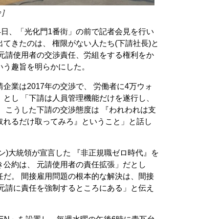
会］
4日、「光化門1番街」の前で記者会見を行い
てきたのは、 権限がない人たち(下請社長)と
「元請使用者の交渉責任、労組をする権利をか
いう趣旨を明らかにした。
企業は2017年の交渉で、 労働者に4万ウォ
」とし 「下請は人員管理機能だけを遂行し、
 こうした下請の交渉態度は 『われわれは支
取れるだけ取ってみろ』ということ」と話し
ン)大統領が宣言した 『非正規職ゼロ時代』を
き公約は、 元請使用者の責任拡張」だとし
任だ。 間接雇用問題の根本的な解決は、間接
 元請に責任を強制するところにある」と伝え