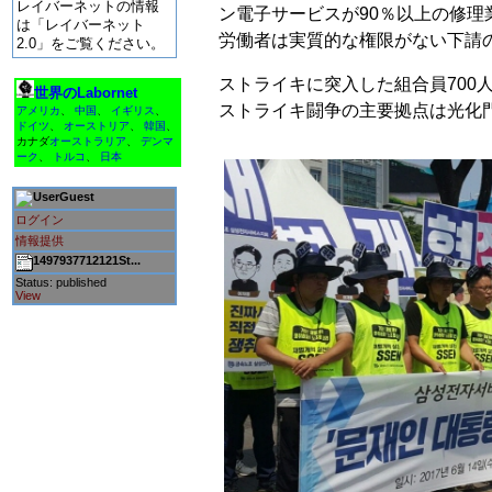
レイバーネットの情報
ン電子サービスが90％以上の修理
は「レイバーネット
労働者は実質的な権限がない下請
2.0」をご覧ください。
ストライキに突入した組合員700
世界のLabornet
ストライキ闘争の主要拠点は光化
アメリカ
、
中国
、
イギリス
、
ドイツ
、
オーストリア
、
韓国
、
カナダ
オーストラリア
、
デンマ
ーク
、
トルコ
、
日本
Guest
ログイン
情報提供
1497937712121St...
Status: published
View