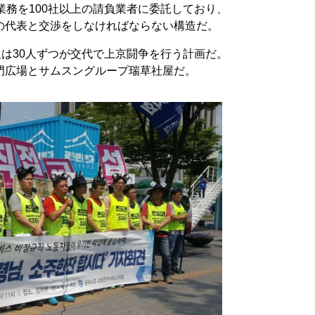
業務を100社以上の請負業者に委託しており、
の代表と交渉をしなければならない構造だ。
人は30人ずつが交代で上京闘争を行う計画だ。
門広場とサムスングループ瑞草社屋だ。