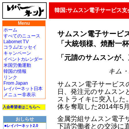
韓国:サムスン電子サービス支
Menu
ホーム
サムスン電子サービ
すべてのニュース
Labornet TV
「大統領様、焼酎一
コラム/エッセイ
キャンペーン
「元請のサムスンが、
イベントカレンダー
米国労働運動
キム・ハ
韓国の情報
リンク
サムスン電子サービスの
From Japan
レイバーネット日本
日、発注元のサムスン
メニュー非表示
ストライキに突入した
体を奪取した2014年5
入会希望者はこちらへ
金属労組サムスン電子
おしらせ
下請労働者との交渉に
■レイバーネット2.0