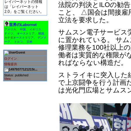
レイバーネットの情報
法院の判決とILOの勧
は「レイバーネット
こと、 △国会は間接雇
2.0」をご覧ください。
立法を要求した。
世界のLabornet
アメリカ
、
中国
、
イギリス
、
サムスン電子サービス
ドイツ
、
オーストリア
、
韓国
、
に置かれている。 サム
カナダ
オーストラリア
、
デンマ
ーク
、
トルコ
、
日本
修理業務を100社以上
Guest
働者は実質的な権限が
ログイン
ればならない構造だ。
情報提供
1497937712121St...
ストライキに突入した組
Status: published
View
で上京闘争を行う計画
は光化門広場とサムス