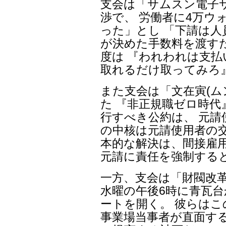
支会は「サムスン電子サ
渉で、 労働者に4万ウ
った」とし 「下請は
が決めた手数料を渡す
度は 『われわれは支
取れるだけ取ってみろ
また支会は「文在寅(ム
た 『非正規職ゼロ時
行すべき公約は、 元請
の中核は元請使用者の交
本的な解決は、間接雇
元請に責任を強制する
一方、支会は「財閥改革
水曜の午後6時に青瓦台
ートを開く。 彼らは
事業場当事者が直面す