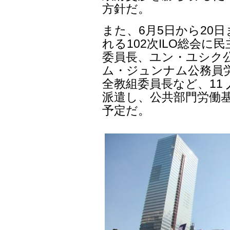
方針だ。
また、6月5日から20
れる102次ILO総会に
委員長、ユン・ユシク公
ム・ジュンナム公務員
全教組委員長など、11 
派遣し、公共部門労働基
予定だ。