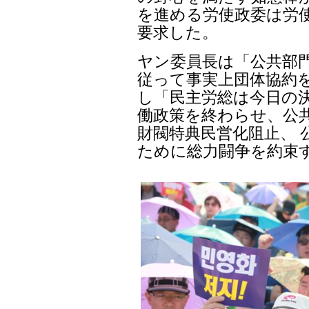
を進める労使政委は労
要求した。
ヤン委員長は「公共部
従って事実上団体協約
し「民主労総は今日の決
働政策を終わらせ、公
財閥特典民営化阻止、 
ために総力闘争を約束