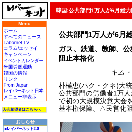
韓国:公共部門1万人が6月総
Menu
ホーム
公共部門1万人が6月
すべてのニュース
Labornet TV
ガス、鉄道、教師、公
コラム/エッセイ
キャンペーン
阻止本格化
イベントカレンダー
米国労働運動
キム・ヨ
韓国の情報
リンク
朴槿恵(パク・クネ)大
From Japan
レイバーネット日本
公共部門の労働者1万人
メニュー非表示
で初の大規模決意大会を
基本権保障、△民営化
入会希望者はこちらへ
おしらせ
■レイバーネット2.0