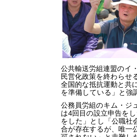
公共輸送労組連盟のイ
民営化政策を終わらせ
全国的な抵抗運動と共
を準備している」と強
公務員労組のキム・ジ
は4回目の設立申告をし
をした」とし「公職社
合が存在するが、唯一