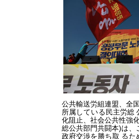
公共輸送労組連盟、全
所属している民主労総 
化阻止、社会公共性強化
総公共部門共闘本)は、
政府交渉を勝ち取 る