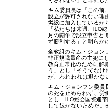
可されない」と非難し
キム委員長は「この前
設立が許可されない理
労総に加入しているか
「私たちは来週、ILO
月の闘争で設立申告と 
ず勝利する」と明らか
全教組のキム・ジョン
非正規職量産の主犯にし
教育正常化のために解
う」とし「そうでなけ
が、われわれは退かな
キム・ジョンフン委員
の死を止められず、労
とし「ILO総会国際連
して退かないためだ。