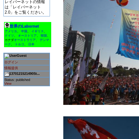
レイバーネットの情報
は「レイバーネット
2.0」をご覧ください。
世界のLabornet
アメリカ
、
中国
、
イギリス
、
ドイツ
、
オーストリア
、
韓国
、
カナダ
オーストラリア
、
デンマ
ーク
、
トルコ
、
日本
Guest
ログイン
情報提供
1370121521490St...
Status: published
View