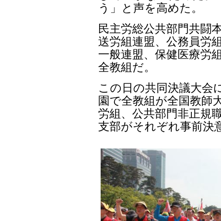
う」と声を高めた。
民主労総公共部門共闘
送労組連盟、公務員労組
一般連盟、保健医療労
全教組だ。
この日の共同決議大会
園で全教組が全国教師大
労組、公共部門非正規
支部がそれぞれ事前決