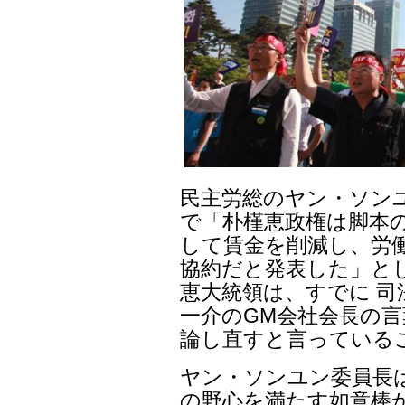
民主労総のヤン・ソン
で「朴槿恵政権は脚本
して賃金を削減し、労
協約だと発表した」と
恵大統領は、すでに 
一介のGM会社会長の言
論し直すと言っている
ヤン・ソンユン委員長
の野心を満たす如意棒か