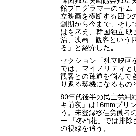
韓国独立映画協会独立
館プログラマーのキム
立映画を横断する四つ
創期から今まで、そし
はを考え、韓国独立 
治、映画、観客という
る」と紹介した。
セクション「独立映画
では、マイノリティと
観客との疎通を悩んで
り返る契機になるもの
80年代後半の民主労組
キ前夜」は16mmプリ
う。未登録移住労働者
ー 「冬栢花」では排
の視線を追う。