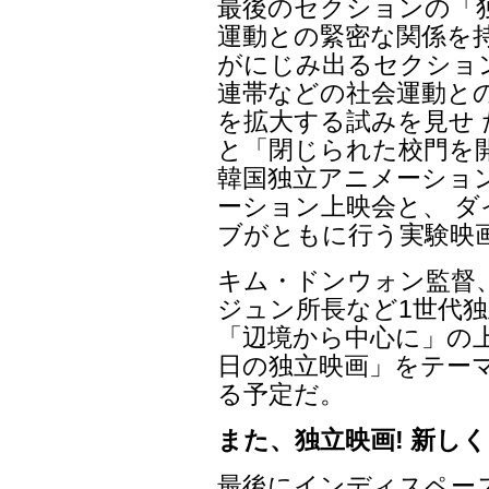
最後のセクションの「
運動との緊密な関係を
がにじみ出るセクショ
連帯などの社会運動と
を拡大する試みを見せ
と「閉じられた校門を
韓国独立アニメーショ
ーション上映会と、 
ブがともに行う実験映
キム・ドンウォン監督
ジュン所長など1世代独
「辺境から中心に」の上
日の独立映画」をテー
る予定だ。
また、独立映画! 新しく
最後にインディスペー