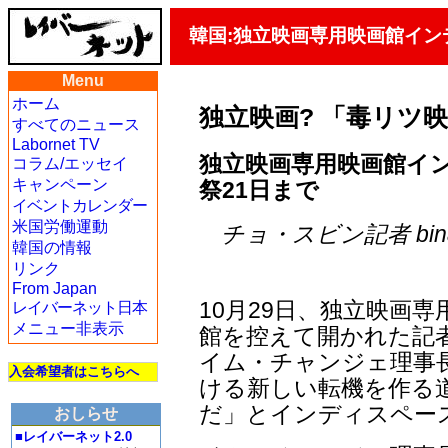
韓国:独立映画専用映画館イン
Menu
ホーム
独立映画? 「毒リツ映
すべてのニュース
Labornet TV
独立映画専用映画館イ
コラム/エッセイ
キャンペーン
祭21日まで
イベントカレンダー
米国労働運動
チョ・スビン記者 binatio
韓国の情報
リンク
From Japan
10月29日、独立映画
レイバーネット日本
メニュー非表示
館を控えて開かれた記
イム・チャンジェ理事
入会希望者はこちらへ
ける新しい転機を作る
だ」とインディスペー
おしらせ
■レイバーネット2.0