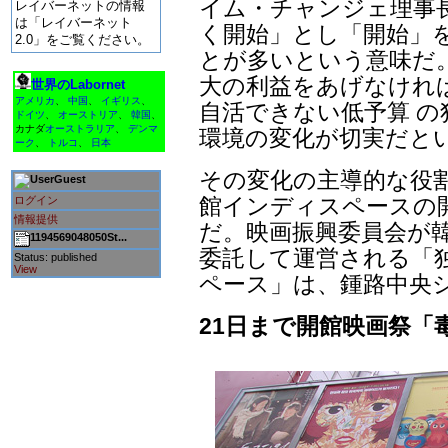
イム・チャンジェ理事
レイバーネットの情報
は「レイバーネット
く開始」とし「開始」
2.0」をご覧ください。
とが多いという意味だ
大の利益をあげなけれ
世界のLabornet
アメリカ
、
中国
、
イギリス
、
自活できない低予算 
ドイツ
、
オーストリア
、
韓国
、
カナダ
オーストラリア
、
デンマ
環境の変化が切実だと
ーク
、
トルコ
、
日本
その変化の主導的な役
Guest
館インディスペースの開 
ログイン
情報提供
だ。映画振興委員会が
1194569048050St...
委託して運営される「
Status: published
View
ペース」は、鍾路中央シ
21日まで開館映画祭「