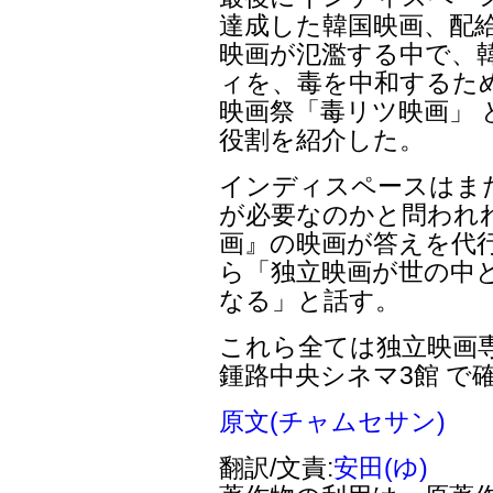
達成した韓国映画、配給
映画が氾濫する中で、
ィを、毒を中和するた
映画祭「毒リツ映画」 
役割を紹介した。
インディスペースはま
が必要なのかと問われ
画』の映画が答えを代
ら「独立映画が世の中
なる」と話す。
これら全ては独立映画
鍾路中央シネマ3館 で
原文(チャムセサン)
翻訳/文責:
安田(ゆ)