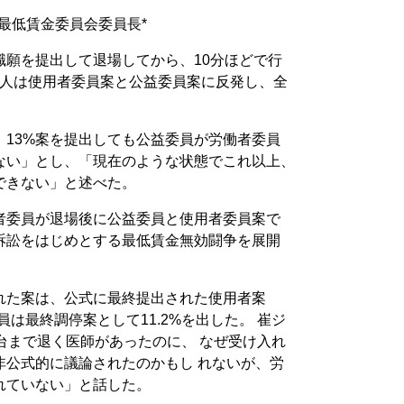
最低賃金委員会委員長*
職願を提出して退場してから、10分ほどで行
員9人は使用者委員案と公益委員案に反発し、全
、13%案を提出しても公益委員が労働者委員
ない」とし、「現在のような状態でこれ以上、
できない」と述べた。
者委員が退場後に公益委員と使用者委員案で
訴訟をはじめとする最低賃金無効闘争を展開
れた案は、公式に最終提出された使用者案
益委員は最終調停案として11.2%を出した。 崔ジ
台まで退く医師があったのに、 なぜ受け入れ
非公式的に議論されたのかもし れないが、労
れていない」と話した。