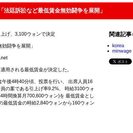
は「法廷訴訟など最低賃金無効闘争を展開」
関連記事
上げ、3,100ウォンで決定
korea
無効闘争を展開」
minwage
net
に適用される最低賃金が決定した。
午後4時40分頃、投票を行い、 出席人員16
員の案である引上げ率9.2%、 時給3100ウォ
44時間換算月700,600ウォン)を 最低賃金とし
最低賃金の時給2,840ウォンから160ウォン