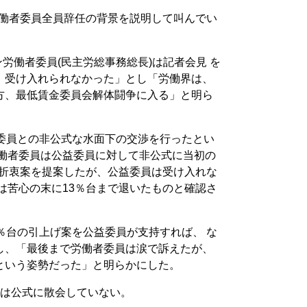
労働者委員全員辞任の背景を説明して叫んでい
ン労働者委員(民主労総事務総長)は記者会見 を
、受け入れられなかった」とし「労働界は、
方、最低賃金委員会解体闘争に入る」と明ら
益委員との非公式な水面下の交渉を行ったとい
労働者委員は公益委員に対して非公式に当初の
台の折衷案を提案したが、公益委員は受け入れな
は苦心の末に13％台まで退いたものと確認さ
％台の引上げ案を公益委員が支持すれば、 な
し、「最後まで労働者委員は涙で訴えたが、
という姿勢だった」と明らかにした。
議は公式に散会していない。