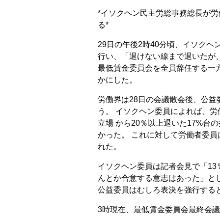
*イソクヘン民主労総事務総長が
る*
29日の午後2時40分頃、イソクヘ
行い、「退けない線まで退いたが
最低賃金委員会を全員辞任する一
かにした。
労働界は28日の会議散会後、公
う。 イソクヘン委員によれば、
立場 から20％以上退いた17%
かった。 これに対して労働者委員
れた。
イソクヘン委員は記者会見で「13
んとか合意する意志はあった」と
公益委員はむしろ表決を強行する
3時現在、最低賃金委員会最終会