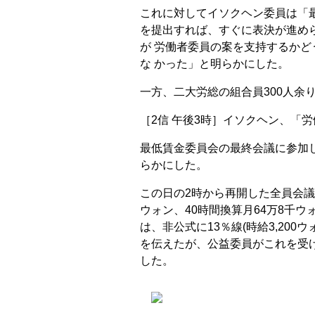
これに対してイソクヘン委員は「
を提出すれば、すぐに表決が進め
が 労働者委員の案を支持するか
な かった」と明らかにした。
一方、二大労総の組合員300人余
［2信 午後3時］イソクヘン、「
最低賃金委員会の最終会議に参加し
らかにした。
この日の2時から再開した全員会議で、
ウォン、40時間換算月64万8千ウ
は、非公式に13％線(時給3,200
を伝えたが、公益委員がこれを受
した。