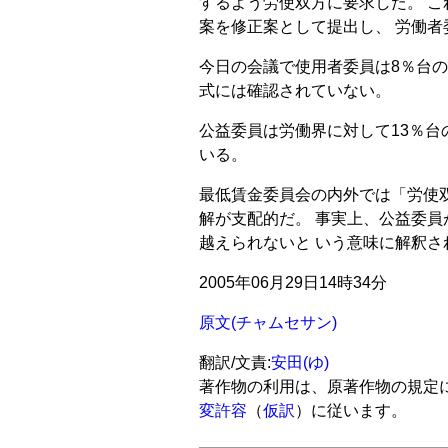
するよう労使双方に要求した。 これ
案を修正案として提出し、 労働者
今日の会議で使用者委員は8％台の
式には確認されていない。
公益委員は労働界に対して13％
いる。
最低賃金委員会の内外では「労使
解が支配的だ。 事実上、公益委員
越えられないと いう意味に解釈さ
2005年06月29日14時34分
原文(チャムセサン)
翻訳/文責:
安田(ゆ)
著作物の利用は、原著作物の規定
変許容
（
仮訳
）に従います。