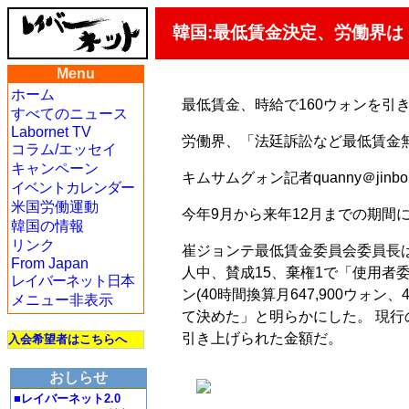
韓国:最低賃金決定、労働界
Menu
ホーム
最低賃金、時給で160ウォンを引き
すべてのニュース
Labornet TV
労働界、「法廷訴訟など最低賃金
コラム/エッセイ
キャンペーン
キムサムグォン記者quanny＠jinbo.
イベントカレンダー
米国労働運動
今年9月から来年12月までの期間
韓国の情報
リンク
崔ジョンテ最低賃金委員会委員長は
From Japan
人中、賛成15、棄権1で「使用者委
レイバーネット日本
ン(40時間換算月647,900ウォン、
メニュー非表示
て決めた」と明らかにした。 現行の
引き上げられた金額だ。
入会希望者はこちらへ
おしらせ
■レイバーネット2.0