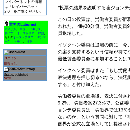
レイバーネットの情報
は「レイバーネット
*投票の結果を説明する崔ジョンテ
2.0」をご覧ください。
この日の投票は、労働者委員が辞
世界のLabornet
われた。 4時30分頃、労働者委
アメリカ
、
中国
、
イギリス
、
員退場した。
ドイツ
、
オーストリア
、
韓国
、
カナダ
オーストラリア
、
デンマ
ーク
、
トルコ
、
日本
イソクヘン委員は退場の前に「今
の案を支持するという信頼が持て
Guest
ログイン
最低賃金委員会に参加することは
情報提供
20050629minwag
イソクヘン委員はまた「もし労働
Status: published
表決処理を押し切るのなら、法廷
View
する」と付け加えた。
労働者委員の退場後、表決に付さ
9.2%、 労働者案27.3%で、公
ョンテ委員長は「労働界では13％
ないのか」という質問に対して「
働界が公式な立場としては提出さ