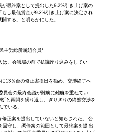
が最終案として提出した9.2%引き上げ案の
もし最低賃金が9.2%引き上げ案に決定され
展開する」と明らかにした。
民主労総所属組合員*
0人は、会議場の前で抗議座り込みをしてい
働界に13％台の修正案提出を勧め、交渉終了へ
金委員会の最終会議が難航に難航を重ねてい
中断と再開を繰り返し、ぎりぎりの終盤交渉を
んでいる。
終修正案を提出していないと知らされた。 公
を固守し、調停案の範囲として最終案を提 出