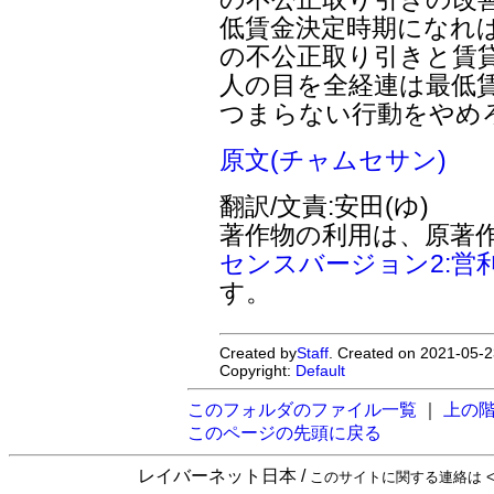
低賃金決定時期になれ
の不公正取り引きと賃
人の目を全経連は最低
つまらない行動をやめ
原文(チャムセサン)
翻訳/文責:安田(ゆ)
著作物の利用は、原著
センスバージョン2:営
す。
Created by
Staff
. Created on 2021-05-2
Copyright:
Default
このフォルダのファイル一覧
｜
上の
このページの先頭に戻る
レイバーネット日本 /
このサイトに関する連絡は <sta