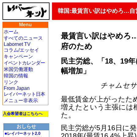
韓国:最賃言い訳はやめろ…
Menu
ホーム
最賃言い訳はやめろ
すべてのニュース
Labornet TV
府のため
コラム/エッセイ
キャンペーン
民主労総、「18、19
イベントカレンダー
幅増加」
米国労働運動
韓国の情報
リンク
チャムセサン編
From Japan
レイバーネット日本
最低賃金が上がったた
メニュー非表示
増えたという主張には
た。
入会希望者はこちらへ
民主労総が5月16日に
おしらせ
■レイバーネット2.0
2018年(最賃16.4%上昇