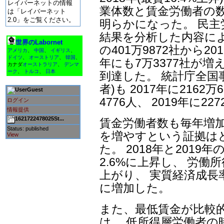
レイバーネットの情報
業体数と賃金労働者の
は「レイバーネット
2.0」をご覧ください。
明らかになった。 民
結果を分析した内容によ
世界のLabornet
の401万9872社から20
アメリカ
、
中国
、
イギリス
、
ドイツ
、
オーストリア
、
韓国
、
年にも7万3377社が増
カナダ
オーストラリア
、
デンマ
ーク
、
トルコ
、
日本
到達した。 統計庁全国
者)も 2017年に2162万
Guest
4776人、 2019年に2
ログイン
情報提供
1621722478025St...
賃金労働者数も毎年増
Status: published
を増やすという証拠は
View
た。 2018年と2019
2.6%に上昇し、 労働所
上がり、 実質経済成長率
に増加した。
また、最低賃金が比較的
は、 低所得層労働者の