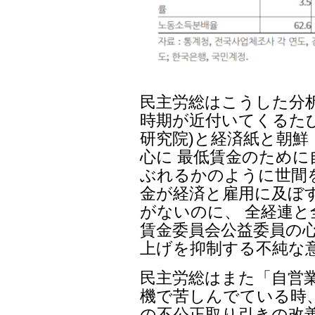
民主労総はこうした分
時期が近付いてくるたび
研究院)と経済紙と朝鮮
心に 最低賃金のため
ぶれるかのように世間
金が経済と雇用に及ぼ
がないのに、 全経連
賃金委員会公益委員の心
上げを抑制する不純な
民主労総はまた「自営
機で苦しんでている時
の不公正取り引きの改