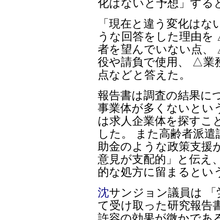
化はないと予想」する
「現在と違う変化はな
うな回答をした理由を
者を望んでいない点、
役や請負で使用、 △
点などと答えた。
報告書は調査の結果に
事業体が多くないとい
は求人企業体を探すこ
した。 また高齢者派遣
助金のような政策支援
意見が支配的」と伝え、
的な処方に留まるとい
沈
サンジョン議員は 
て受け取った研究報告
許容の効果が微かであ