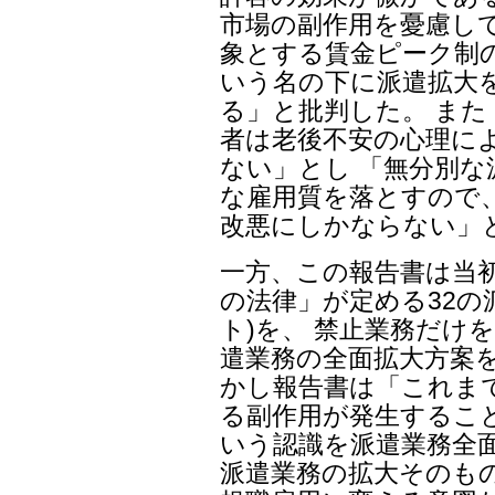
市場の副作用を憂慮し
象とする賃金ピーク制
いう名の下に派遣拡大
る」と批判した。 ま
者は老後不安の心理に
ない」とし 「無分別な
な雇用質を落とすので
改悪にしかならない」
一方、この報告書は当
の法律」が定める32の
ト)を、 禁止業務だけを
遣業務の全面拡大方案
かし報告書は「これま
る副作用が発生するこ
いう認識を派遣業務全
派遣業務の拡大そのも