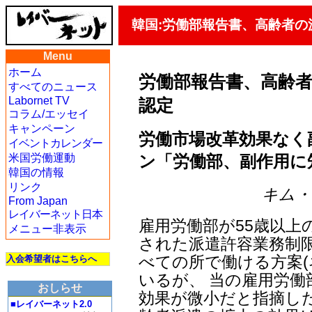
韓国:労働部報告書、高齢者
Menu
ホーム
労働部報告書、高齢
すべてのニュース
Labornet TV
認定
コラム/エッセイ
キャンペーン
労働市場改革効果なく
イベントカレンダー
ン「労働部、副作用に
米国労働運動
韓国の情報
リンク
キム・ヨ
From Japan
レイバーネット日本
雇用労働部が55歳以上
メニュー非表示
された派遣許容業務制限
べての所で働ける方案(
入会希望者はこちらへ
いるが、 当の雇用労
おしらせ
効果が微小だと指摘し
■レイバーネット2.0