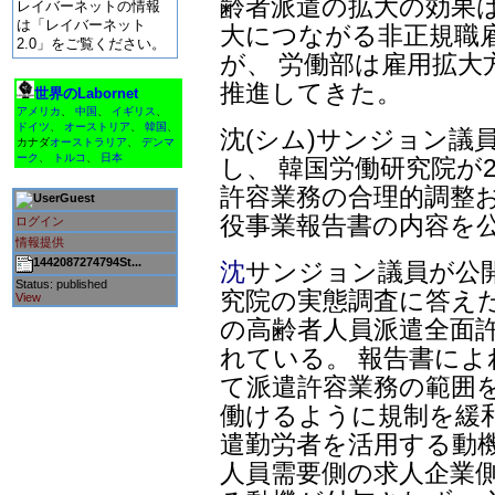
齢者派遣の拡大の効果は
レイバーネットの情報
は「レイバーネット
大につながる非正規職
2.0」をご覧ください。
が、 労働部は雇用拡大
推進してきた。
世界のLabornet
アメリカ
、
中国
、
イギリス
、
ドイツ
、
オーストリア
、
韓国
、
沈(シム)サンジョン議
カナダ
オーストラリア
、
デンマ
ーク
、
トルコ
、
日本
し、 韓国労働研究院が2
許容業務の合理的調整お
Guest
役事業報告書の内容を
ログイン
情報提供
1442087274794St...
沈
サンジョン議員が公
Status: published
究院の実態調査に答えた
View
の高齢者人員派遣全面
れている。 報告書によ
て派遣許容業務の範囲
働けるように規制を緩
遣勤労者を活用する動
人員需要側の求人企業