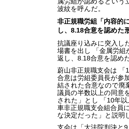
属労組が認めるという
波紋を呼んだ。
非正規職労組「内容的
し、8.18合意を認めた
抗議座り込みに突入し
場書を出し 「金属労
返し、8.18合意を認
蔚山非正規職支会は 「1
合意は労組委員長が参
結された合意なので廃
議員の半数以上の同意を得
された」とし 「10年
車非正規職支会組合員
な決定だった」と説明
支会は「大法院判決と9