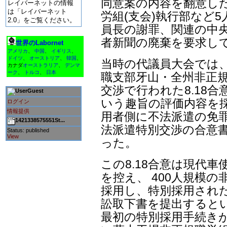
同意案の内容を翻意し
レイバーネットの情報
は「レイバーネット
労組(支会)執行部など
2.0」をご覧ください。
員長の謝罪、関連の中
者新聞の廃棄を要求し
世界のLabornet
アメリカ
、
中国
、
イギリス
、
ドイツ
、
オーストリア
、
韓国
、
当時の代議員大会では
カナダ
オーストラリア
、
デンマ
ーク
、
トルコ
、
日本
職支部牙山・全州非正規職
交渉で行われた8.18
Guest
いう趣旨の評価内容を採
ログイン
情報提供
用者側に不法派遣の免
1421338575551St...
法派遣特別交渉の合意
Status: published
View
った。
この8.18合意は現代
を控え、 400人規模
採用し、特別採用され
訟取下書を提出すると
最初の特別採用手続き