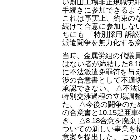
い蔚山工場非正規職労
手続きに参加できるよ
これは事実上、約束のな
続けて合意に参加しな
ちにも 「特別採用-訴
派遣闘争を無力化する
当時、金属労組の代議員
はない者が締結した8.
に不法派遣免罪符を与え
渉の合意書として不適切
承認できない、 △不
特別交渉過程の立場調
た、 △今後の闘争のた
の合意書と10.15起
き、 △8.18合意を
ついての新しい事業を構
意案を提出した。 このう