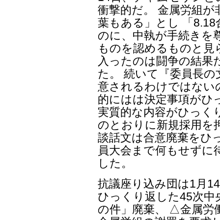
衝撃的だ。 金属労組
葉もある」とし 「8.
のに、中執が手続きを尊
ものを認めるものと見
入ったのは闘争の結果
た。 続いて『委員長の
意されるわけではない
的にはは決定事項がひ
実質的な内容がひっくり
のとおりに新規採用を
談話文は合意廃棄をひ
員大会まで何もせずに
した。
抗議座り込み団は1月1
ひっくり返した45次中
の件」廃棄、 △金属労働