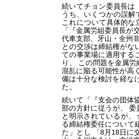
続いてチョン委員長は
うち、いくつかの誤解
これについて具体的な
「『金属労組委員長が
代車支部、牙山・全州
との交渉は締結権がな
ての事業場に適用する
り、 この問題を金属
混乱に陥る可能性が高
備は十分な検討を経な
た。
続いて「『支会の団体
部の方針に従うが、 
と明示されているが、
る締結権委任について
た」とし 「8月18日