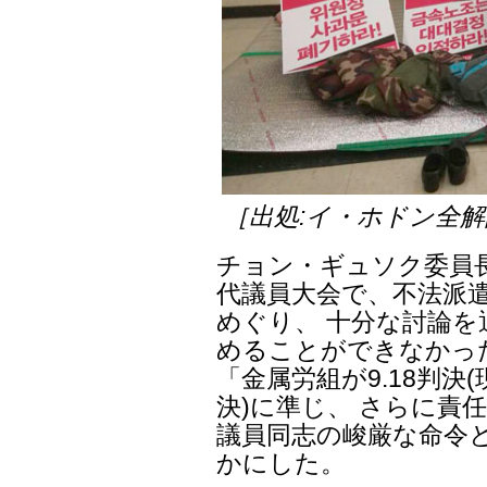
［出処:イ・ホドン全
チョン・ギュソク委員長
代議員大会で、不法派
めぐり、 十分な討論
めることができなかっ
「金属労組が9.18判
決)に準じ、 さらに責
議員同志の峻厳な命令
かにした。