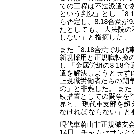
ての工程は不法派遣で
という判決」とし 「8
ら否定し、8.18合意が
だとしても、 大法院
しない」と指摘した。
また「8.18合意で現
新規採用と正規職転換
し 「金属労組の8.1
遣を解決しようとせず
正規職労働者たちの闘
の」と非難した。 また
続措置としての闘争を
界と、 現代車支部を
なければならない」と
現代車蔚山非正規職支
14日、チャムセサンと