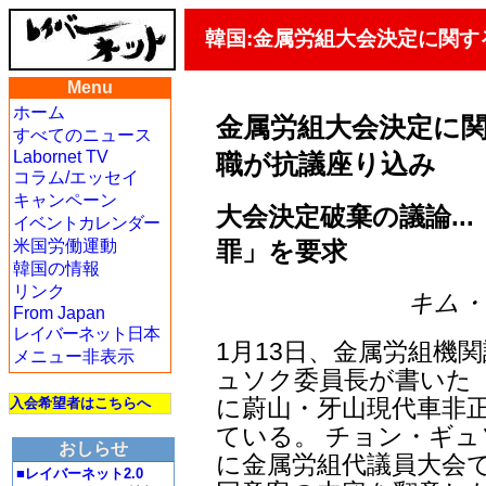
韓国:金属労組大会決定に関
Menu
ホーム
金属労組大会決定に
すべてのニュース
Labornet TV
職が抗議座り込み
コラム/エッセイ
キャンペーン
大会決定破棄の議論..
イベントカレンダー
罪」を要求
米国労働運動
韓国の情報
リンク
キム・ヨ
From Japan
レイバーネット日本
1月13日、金属労組機
メニュー非表示
ュソク委員長が書いた
に蔚山・牙山現代車非
入会希望者はこちらへ
ている。 チョン・ギュ
おしらせ
に金属労組代議員大会
■レイバーネット2.0