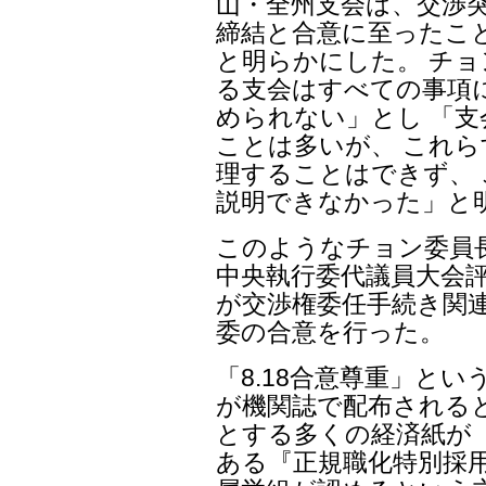
山・全州支会は、交渉
締結と合意に至ったこ
と明らかにした。 チ
る支会はすべての事項
められない」とし 「
ことは多いが、 これ
理することはできず、
説明できなかった」と
このようなチョン委員長
中央執行委代議員大会
が交渉権委任手続き関
委の合意を行った。
「8.18合意尊重」と
が機関誌で配布される
とする多くの経済紙が
ある『正規職化特別採用