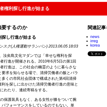
労働者権利探し行進が始まる
強要するのか
関連記事
news
権利探し行進が始まる
irreg
korea
スク(人権運動サランバン) 2013.06.05 18:03
0分、汝矣島文化マダンでは「幸せな権利を探
行進が開催される。2010年6月5日の第1回
働者行進は、この社会の幽霊のように暮らさな
と要求を知らせる場で、清掃労働者の飯とバラ
と多くの市民社会団体で構成された第4回清掃
権利を探しに出かけた清掃労働者行進の意味と
回にわたり、連続寄稿をする。
何の保護装具もなく、ある女性が膝をついて腕
、パフォーマンスをしているのでもない。単