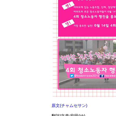
原文(チャムセサン)
翻訳/文責:安田(ゆ)