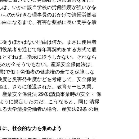
んは、いかに該当学校の労働強度が強いかを
いものが好きな理事長のおかげで清掃労働者
っ白になるまで、有害な薬品に長い間手を漬
に従うほかはない理由は何か。まさに使用者
用役業者を通じて毎年再契約をする方式で雇
うとすれば、指示に従うしかない。それなら
のか? そうでもない。産業安全保健法は、
業)で働く労働者の健康権の全てを保障しな
険度と災害発生度などを考慮して、安全保健
案は、さらに後退された。教育サービス業、
産業安全保健法 29条(請負事業時の安全・ 保
ように規定したのだ。こうなると、同じ 清掃
る大学清掃労働者の場合、産安法29条 の適
うに、社会的な力を集めよう