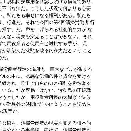
非正規職間接雇用を容認し続ける構造であり、
る不当な法だ。こうした状況で何よりも必要
い。私たちも幸せになる権利がある。私たち
、行進だ。それで今回の第4回清掃労働者 行
を探す」だ。声を上げられる社会的な力が な
をえない現実を変えることはできない。 それ
げて用役業者と使用主と対抗する手が、 足
けが馴染んだ沈黙を破る内在力だという こと
めだ。
清掃労働者行進の場所も、巨大なビルが集まる
ビルの中に、劣悪な労働条件と賃金を受ける
組織され、闘争で自らの力と権利を勝ち取る
ている。だが容易ではない。汝矣島の正規職
おうとしたが、用役業者所長の大騒ぎで失敗
者が勤務外の時間に誰かに会うことも認めら
者の現実だ。
る公憤を、清掃労働者の現実を変える根本的
ず自分がいる事業場、建物で、清掃労働者が