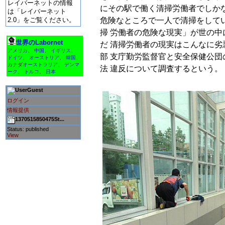
レイバーネットの情報
にその駅で働く清掃労働者でしか
は「レイバーネット
危険なところで一人で清掃をして
2.0」をご覧ください。
掃 労働者の危険な現実」が世の
世界のLabornet
だ 清掃労働者の現実はこんなに
アメリカ
、
中国
、
イギリス
、
部 支庁勤労監督官と安全保健公
ドイツ
、
オーストリア
、
韓国
、
カナダ
オーストラリア
、
デンマ
法 違反について調査するという。
ーク
、
トルコ
、
日本
Guest
ログイン
情報提供
1370515850475St...
Status: published
View