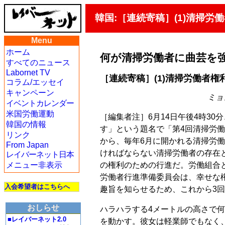
韓国:［連続寄稿］(1)清掃
Menu
ホーム
何が清掃労働者に曲芸を
すべてのニュース
Labornet TV
［連続寄稿］(1)清掃労働者
コラム/エッセイ
キャンペーン
ミョン
イベントカレンダー
米国労働運動
［編集者注］6月14日午後4時3
韓国の情報
す」という題名で「第4回清掃労働者
リンク
から、毎年6月に開かれる清掃労
From Japan
ければならない清掃労働者の存在
レイバーネット日本
の権利のための行進だ。労働組合
メニュー非表示
労働者行進準備委員会は、幸せな
入会希望者はこちらへ
趣旨を知らせるため、これから3
おしらせ
ハラハラする4メートルの高さで
■レイバーネット2.0
を動かす。彼女は軽業師でもなく