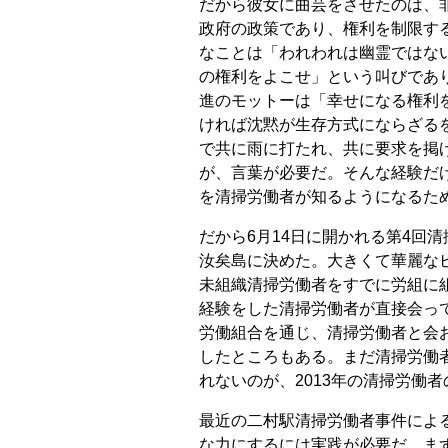
だから彼女に曲芸をさせたのは、
政府の政策であり、権利を制限す
なことは「われわれは幽霊ではな
の権利をよこせ」という叫びであり
進のモットーは「幸せになる権利
ければ沈黙が生存方式にならざる
で共に雨に打たれ、共に要求を掲
が、言葉が必要だ。そんな経験だ
を清掃労働者が知るようになるた
だから6月14日に開かれる第4回
汝矣島に決めた。大きくて華麗な
未組織清掃労働者をすでに労組に
経験をした清掃労働者が直接会っ
労働組合を通じ、清掃労働者と会
したところもある。まだ清掃労働
れないのが、2013年の清掃労働
最近の二村駅清掃労働者事件によ
な力にするには実践が必要だ。ま