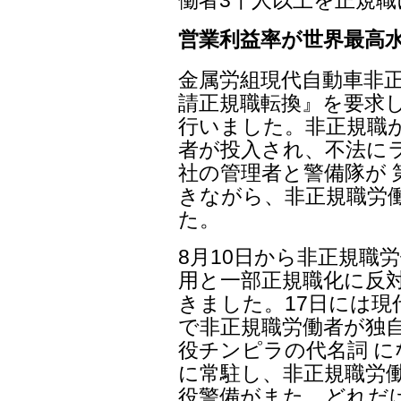
営業利益率が世界最高水
金属労組現代自動車非
請正規職転換』を要求し
行いました。非正規職
者が投入され、不法に
社の管理者と警備隊が 
きながら、非正規職労
た。
8月10日から非正規職
用と一部正規職化に反
きました。17日には現
で非正規職労働者が独
役チンピラの代名詞 
に常駐し、非正規職労働
役警備がまた、どれだ