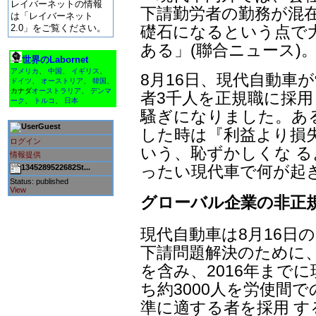
レイバーネットの情報
下請勤労者の勤務が混
は「レイバーネット
礎石になるという点で
2.0」をご覧ください。
ある」(聯合ニュース)
世界のLabornet
アメリカ
、
中国
、
イギリス
、
8月16日、現代自動車
ドイツ
、
オーストリア
、
韓国
、
カナダ
オーストラリア
、
デンマ
者3千人を正規職に採用
ーク
、
トルコ
、
日本
騷ぎになりました。あ
Guest
した時は『利益より損
ログイン
いう、恥ずかしくな 
情報提供
ったい現代車で何が起
1345289522682St...
Status: published
View
グローバル企業の非正
現代自動車は8月16日
下請問題解決のために、
を含み、2016年まで
ち約3000人を労使間
準に適する者を採用 