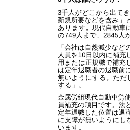
3千人がどこから出て
新規所要などを含み」
あります。現代自動車には
の749人まで、2845
「会社は自然減少など
人員を10日以内に補充
用または正規職で補充
は定年退職者の退職前
無いようにする。ただ
する」。
金属労組現代自動車労使
員補充の項目です。法
定年退職した位置は退職
に支障が無いようにし
います。