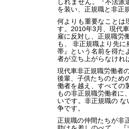
しれません。『不法派
を装い、正規職と非正
何よりも重要なことは
す。2010年3月、現代
雇に反対し、正規職労
も、 非正規職より先
帯』という名前を得た
者が立ち上がらなけれ
現代車非正規職労働者
後輩、子供たちのため
働者を越え、すべての製
もの非正規職労働者に
いです。非正規職の 
争です。
正規職の仲間たちが非
助けを差しのべて、 