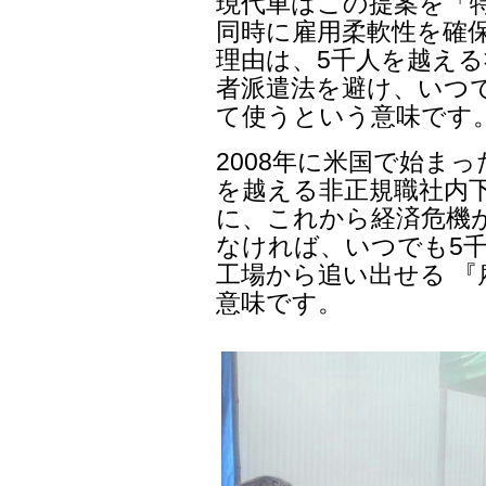
現代車はこの提案を「
同時に雇用柔軟性を確
理由は、5千人を越える
者派遣法を避け、いつ
て使うという意味です
2008年に米国で始ま
を越える非正規職社内
に、これから経済危機
なければ、いつでも5
工場から追い出せる 
意味です。