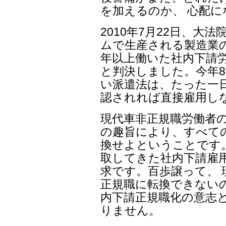
を加えるのか、 心配に
2010年7月22日、大
ムで生産される製造業の
年以上働いた社内下請
と判決しました。今年
い派遣法は、たった一
認されれば直接雇用し
現代車非正規職労働者
の趣旨により、すべて
換せよということです。
取してきた社内下請雇
求です。百歩譲って、 
正規職に転換できない
内下請正規職化の意志
りません。