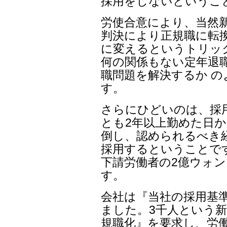
採用をしないというこ
労使合意により、当然
判決により正規職に転
に変えるというトリッ
何の関係もない定年退
職問題を解決するか 
す。
さらにひどいのは、採
とも2年以上勤めた日か
倒し、認められるべき
採用するということで
下請労働者の2億ウォン
す。
会社は『当社の採用基
ました。3千人という新
規職化』を要求し、労働