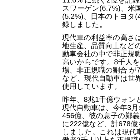
スワーゲン(6.7%)、
(5.2%)、日本のトヨタ
録しました。
現代車の利益率の高さ
地生産、品質向上など
動車会社の中で非正規職
高いからです。8千人
場、非正規職の割合 が
など、現代自動車は世界
使用しています。
昨年、8兆1千億ウォ
現代自動車は、今年3月
456億、彼の息子の鄭
に222億など、計67
しました。これは現代
働者3千人以上を正規