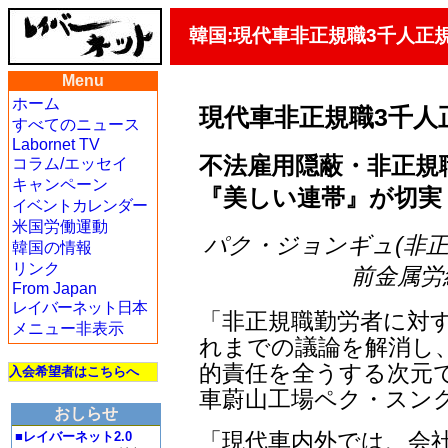
韓国:現代車非正規職3千人正
Menu
ホーム
現代車非正規職3千人
すべてのニュース
Labornet TV
不法雇用隠蔽・非正規
コラム/エッセイ
キャンペーン
『美しい連帯』が切実
イベントカレンダー
米国労働運動
パク・ジョンギュ(非
韓国の情報
リンク
前金属労組非
From Japan
レイバーネット日本
「非正規職勤労者に対
メニュー非表示
れまでの議論を解消し
的責任を全うする次元で
入会希望者はこちらへ
車蔚山工場ペク・スン
おしらせ
「現代車内外では、会
■レイバーネット2.0