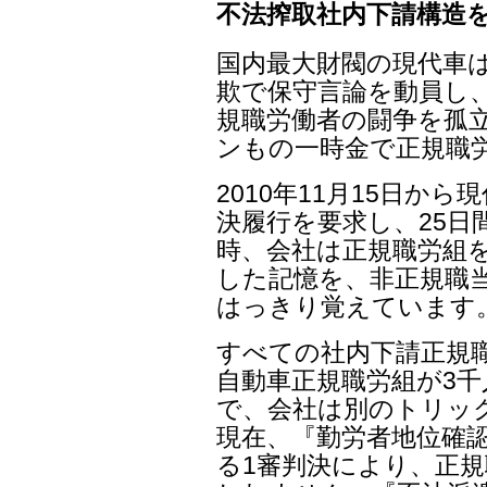
不法搾取社内下請構造
国内最大財閥の現代車
欺で保守言論を動員し、
規職労働者の闘争を孤立
ンもの一時金で正規職
2010年11月15日か
決履行を要求し、25日
時、会社は正規職労組を
した記憶を、非正規職
はっきり覚えています
すべての社内下請正規
自動車正規職労組が3千
で、会社は別のトリッ
現在、『勤労者地位確認
る1審判決により、正規