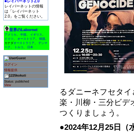
■レイバーネット2.0
レイバーネットの情報
は「レイバーネット
2.0」をご覧ください。
世界のLabornet
アメリカ
、
中国
、
イギリス
、
ドイツ
、
オーストリア
、
韓国
、
カナダ
オーストラリア
、
デンマ
ーク
、
トルコ
、
日本
Guest
ログイン
情報提供
1225kokuti
Status: published
View
るダニーネフセタイ
楽・川柳・三分ビデ
つくりましょう。
●2024年12月25日（水