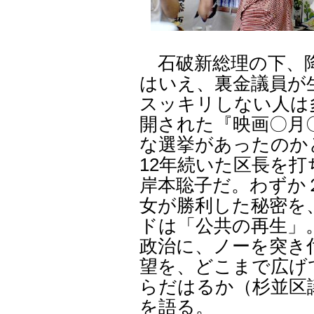
石破新総理の下、降
はいえ、裏金議員が
スッキリしない人は
開された『映画〇月
な選挙があったのかと
12年続いた区長を打
岸本聡子だ。わずか
女が勝利した秘密を
ドは「公共の再生」
政治に、ノーを突き
望を、どこまで広げ
らだはるか（杉並区
を語る。