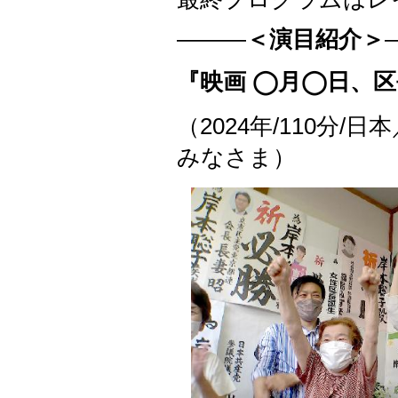
―――
＜演目紹介＞
『映画 ◯月◯日、
（2024年/110分
みなさま）