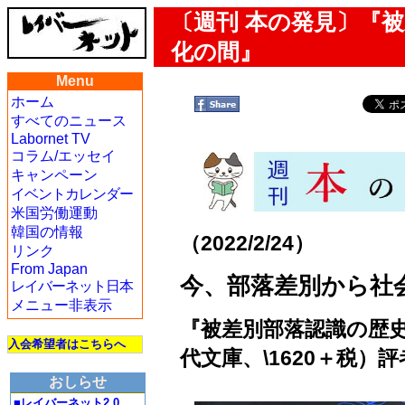
〔週刊 本の発見〕『
化の間』
Menu
ホーム
すべてのニュース
Labornet TV
コラム/エッセイ
キャンペーン
イベントカレンダー
米国労働運動
韓国の情報
（2022/2/24）
リンク
From Japan
今、部落差別から社
レイバーネット日本
メニュー非表示
『被差別部落認識の歴
入会希望者はこちらへ
代文庫、\1620＋税）
おしらせ
■レイバーネット2.0