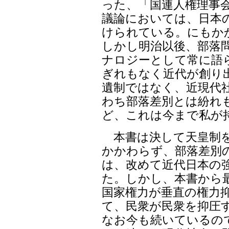
った、「国連人権理事
議論においては、日本
けられている。にもか
しかし明治以後、部落
ナロジーとして常に語
ぎれもなく近代が創り
遺制ではなく、近現代
わち部落差別とは紛れ
ど、これは今まで私が
本書は決して天皇制を
かかわらず、部落差別
は、改めて近代日本の
た。しかし、本書から
国家権力が垂直の権力
て、民衆が民衆を抑圧
なお今も続いているの