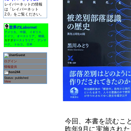
レイバーネットの情報
は「レイバーネット
2.0」をご覧ください。
世界のLabornet
アメリカ
、
中国
、
イギリス
、
ドイツ
、
オーストリア
、
韓国
、
カナダ
オーストラリア
、
デンマ
ーク
、
トルコ
、
日本
Guest
ログイン
情報提供
hon244
Status: published
View
今回、本書を読むこと
昨年9月に実施された