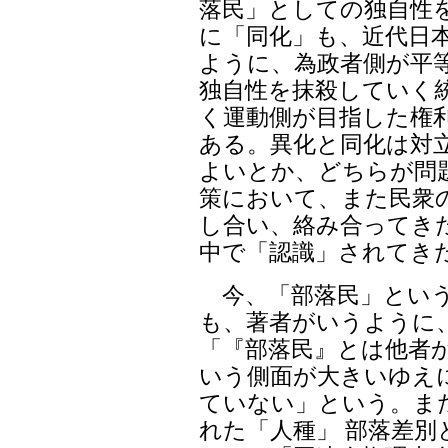
落民」としての独自性
に「同化」も、近代日
ように、為政者側が平
独自性を抹殺していく
く運動側が目指した権
ある。異化と同化は対
よいとか、どちらが問
策において、また民衆
し合い、絡み合ってき
中で「認識」されてき
今、「部落民」という
も、著者がいうように
「『部落民』とは他者
いう側面が大きいゆえ
ていない」という。ま
れた「人種」 部落差別