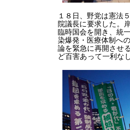
１８日、野党は憲法
院議長に要求した。
臨時国会を開き、統
染爆発・医療体制へ
論を緊急に再開させ
ど百害あって一利な