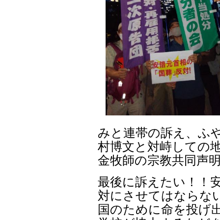
みと連帯の訴え、ふや
村博文と対峙しての
金牧師の宗教共同声
最後に訴えたい！！
対にさせてはならな
国のために命を投げ