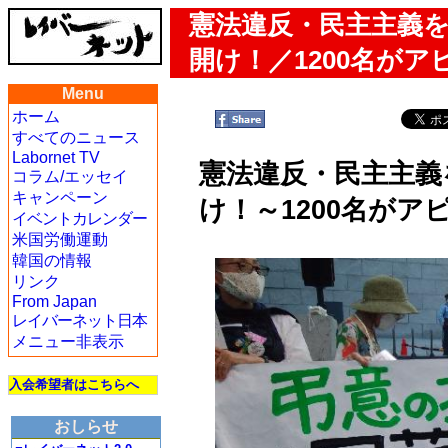
憲法違反・民主主義
開け！／1200名がア
Menu
ホーム
すべてのニュース
Labornet TV
憲法違反・民主主義
コラム/エッセイ
キャンペーン
け！～1200名がア
イベントカレンダー
米国労働運動
韓国の情報
リンク
From Japan
レイバーネット日本
メニュー非表示
入会希望者はこちらへ
おしらせ