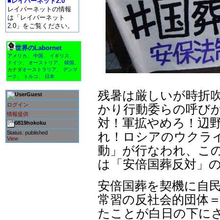
■レイバーネット2.0
レイバーネットの情報
は「レイバーネット
2.0」をご覧ください。
世界のLabornet
アメリカ
、
中国
、
イギリス
、
ドイツ
、
オーストリア
、
韓国
、
カナダ
オーストラリア
、
デンマ
ーク
、
トルコ
、
日本
残暑は厳しいが時折
Guest
ログイン
かり行動委らの呼び
情報提供
対！軍拡やめろ！辺
0819hokoku
Status: published
れ！ロシアのウクライ
View
動」が行なわれ、こ
は「安倍国葬反対」
安倍国葬を契機に自
常習の反社会的団体
たことが白日の下に