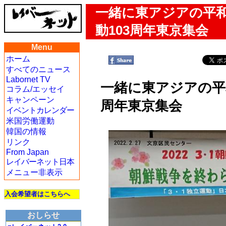
一緒に東アジアの平和
動103周年東京集会
Menu
ホーム
すべてのニュース
Labornet TV
一緒に東アジアの平和
コラム/エッセイ
キャンペーン
周年東京集会
イベントカレンダー
米国労働運動
韓国の情報
リンク
From Japan
レイバーネット日本
メニュー非表示
入会希望者はこちらへ
おしらせ