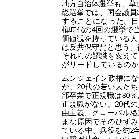
地方自治体選挙も、草
総選挙では、国会議員3
することになった。日
権時代の4回の選挙で
価値観を持っている人
は反共保守だと思う。
それらの認識を変えて
がリードしているのか
ムンジェイン政権にな
が、20代の若い人た
部卒業で正規職は30％
正規職がない。20代
由主義、グローバル格
まな原因でそのひずみ
ている中、兵役を約2
い韓国社会、ムンジェ