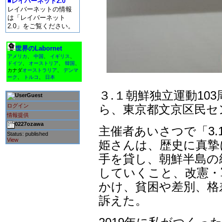
■レイバーネット2.0
レイバーネットの情報
は「レイバーネット
2.0」をご覧ください。
世界のLabornet
アメリカ
、
中国
、
イギリス
、
ドイツ
、
オーストリア
、
韓国
、
カナダ
オーストラリア
、
デンマ
ーク
、
トルコ
、
日本
３.１朝鮮独立運動10
Guest
ログイン
ら、東京都文京区民セ
情報提供
0227ozawa
主催者あいさつで「3
Status: published
View
姫さんは、歴史に真摯
手を貸し、朝鮮半島の
していくこと、改憲・
かけ、貧困や差別、格
訴えた。