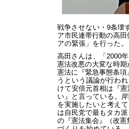
戦争させない・9条壊
ア市民連帯行動の高田
アの緊張」を行った。
高田さんは、「200
憲法改悪の大変な時期
憲法に『緊急事態条項
うという議論が行われ
けて安倍元首相は『憲
い』と言っている。岸
を実施したいと考えて
は自民党で最もタカ派
の『憲法集会』（改憲
づくりを始めている。