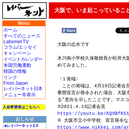
大阪で、いま起こっているこ
Menu
ホーム
すべてのニュース
Labornet TV
大阪の志水です

コラム/エッセイ
キャンペーン
木川南小学校久保敬校長が松井大
イベントカレンダー
米国労働運動
めてみました。

韓国の情報
リンク
〈１発端〉

From Japan
　ことの発端は、4月19日記者会
レイバーネット日本
事態宣言が発令された場合、大阪
メニュー非表示
る”意向を示したことです。マスコ
入会希望者はこちらへ
https://youtu.be/KQ9BfK5
おしらせ
■レイバーネット2.0
https://www.nikkei.com/a