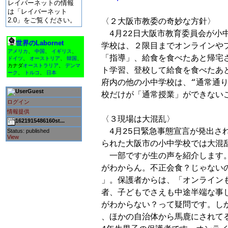
レイバーネットの情報
は「レイバーネット
2.0」をご覧ください。
〈２大阪市教委の奇妙な方針〉

　4月22日大阪市教育委員会が小
世界のLabornet
学校は、２限目までオンラインや
アメリカ
、
中国
、
イギリス
、
「指導」、給食を食べたあと帰宅
ドイツ
、
オーストリア
、
韓国
、
カナダ
オーストラリア
、
デンマ
ト学習、登校して給食を食べたあと
ーク
、
トルコ
、
日本
府内の他の小中学校は、“通常通り
Guest
校だけが「通常授業」ができないこ
ログイン
情報提供
〈３現場は大混乱〉

1621915486160st...
　4月25日緊急事態宣言が発出さ
Status: published
View
られた大阪市の小中学校では大混乱
　一部ですが生の声を紹介します。
がわからん。不正会食？じゃない
」。保護者からは、「オンラインも
者、子どもでさえも中途半端な
がわからない？って疑問です。し
、ほかの自治体から馬鹿にされてる