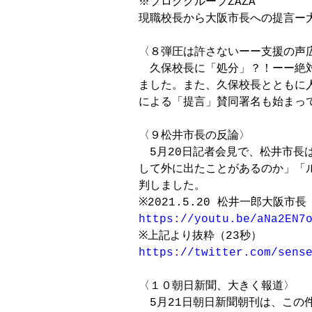
※ブロググループZAZA

現職校長から大阪市長への提言ー
〈８弾圧は許さないーー支援の声広
　久保校長に「処分」？！ーー絶
ました。また、久保校長とともに
による「提言」賛同署名も始まって
〈９松井市長の反論〉

　5月20日記者会見で、松井市長
して外に出たことがあるのか」「
判しました。

https://youtu.be/aNa2EN7
https://twitter.com/sens
〈１０朝日新聞、大きく報道〉

　5月21日朝日新聞朝刊は、この