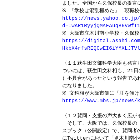
ました。全国から久保校長の提言に
https://news.yahoo.co.jp/
d=IwAR1RyyjQMsFAuqB6VwfT
https://digital.asahi.com
HkbX4rfsREQCwEI6iYMXLJTV
〈１１萩生田文部科学大臣も発言〉
ついには、萩生田文科相も、21日
）不具合があったという報告であ
になりました。

https://www.mbs.jp/news/
〈１２賛同・支援の声大きく広がる
　そして、大阪では、久保校長の
スブック（公開設定）で、賛同者
にTwitterにおいて「＃木川南