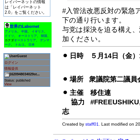
レイバーネットの情報
は「レイバーネット
#入管法改悪反対の緊急
2.0」をご覧ください。
下の通り行います。
世界のLabornet
与党は採決を迫る構え、瀬
アメリカ
、
中国
、
イギリス
、
ドイツ
、
オーストリア
、
韓国
、
加ください。
カナダ
オーストラリア
、
デンマ
ーク
、
トルコ
、
日本
⚫︎ 日時 ５月14日（
Guest
ログイン
情報提供
1620948034029st...
⚫︎ 場所 衆議院第二議員
Status: published
View
⚫︎ 主催 移住連
協力 #FREEUSHIKU, Sav
志
Created by
staff01
. Last modified on 