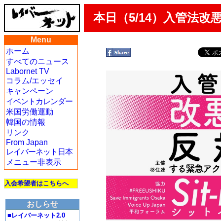
本日（5/14）入管法
Menu
ホーム
すべてのニュース
Labornet TV
コラム/エッセイ
キャンペーン
イベントカレンダー
米国労働運動
韓国の情報
リンク
From Japan
レイバーネット日本
メニュー非表示
入会希望者はこちらへ
おしらせ
■レイバーネット2.0