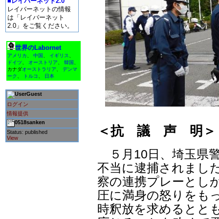
■レイバーネット2.0
レイバーネットの情報
は「レイバーネット
2.0」をご覧ください。
世界のLabornet
アメリカ
、
中国
、
イギリス
、
ドイツ
、
オーストリア
、
韓国
、
カナダ
オーストラリア
、
デンマ
ーク
、
トルコ
、
日本
Guest
ログイン
情報提供
0518sanken
＜抗 議 声 明＞
Status: published
View
５月10日、埼玉県
不当に逮捕されまし
察の連携プレーとし
圧に満身の怒りをも
時釈放を求めるとと