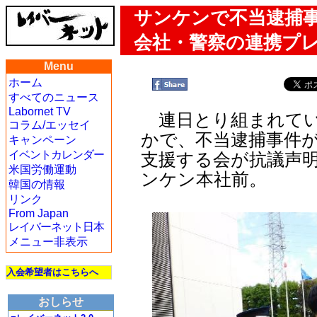
サンケンで不当逮捕
会社・警察の連携プ
Menu
ホーム
すべてのニュース
Labornet TV
連日とり組まれてい
コラム/エッセイ
かで、不当逮捕事件
キャンペーン
イベントカレンダー
支援する会が抗議声明
米国労働運動
ンケン本社前。
韓国の情報
リンク
From Japan
レイバーネット日本
メニュー非表示
入会希望者はこちらへ
おしらせ