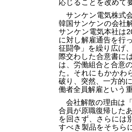
応じることを改めて
サンケン電気株式会
韓国サンケンの会社
サンケン電気本社は2
に対し解雇通告を行っ
征闘争」を繰り広げ
際交わした合意書に
は、労働組合と合意
た。それにもかかわ
破り、突然、一方的
働者全員解雇という
会社解散の理由は「累
合員が原職復帰した
を回さず、さらには
すべき製品をそちら