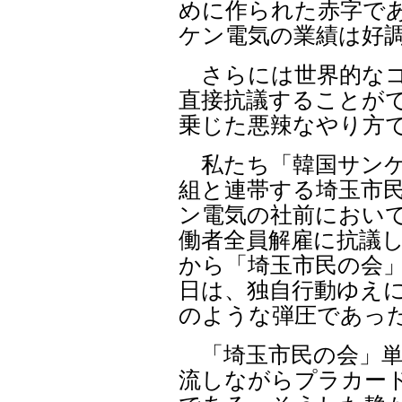
めに作られた赤字で
ケン電気の業績は好
さらには世界的なコ
直接抗議することが
乗じた悪辣なやり方
私たち「韓国サンケ
組と連帯する埼玉市
ン電気の社前におい
働者全員解雇に抗議
から「埼玉市民の会」
日は、独自行動ゆえ
のような弾圧であっ
「埼玉市民の会」単
流しながらプラカー