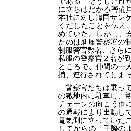
である。そうした静
に立ちはだかる警備
本社に対し韓国サン
くだしたことを伝え
めていた。しかし、
たのは新座警察署の
制服警官数名、さら
私服の警察官２名が
ところで、仲間の一
捕、連行されてしま
警察官たちは乗って
の敷地内に駐車し、
チェーンの向こう側
の通報により出動し
電気側に立っていた
してからの「手際の