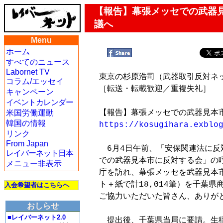
【報告】幕張メッセでの武器見
議へ
Menu
ホーム
すべてのニュース
Labornet TV
東京の杉原浩司（武器取引反対ネット
コラム/エッセイ
［転送・転載歓迎／重複失礼］

キャンペーン
イベントカレンダー
米国労働運動
韓国の情報
https://kosugihara.exblo
リンク
From Japan
　6月4日午前、「安保関連法に反
レイバーネット日本
での武器見本市に反対する会」の呼
メニュー非表示
庁を訪れ、幕張メッセを武器見本市
ト＋紙で計18,014筆）を千葉
入会希望者はこちらへ
ご協力いただいた皆さん、ありがと
おしらせ
■レイバーネット2.0
　提出後、千葉県当局に要請。生稲