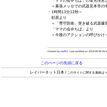
　「ママの会＠ちば」の金光理恵さ
　＜幕張メッセでの武器見本市の中
・1時間13分12秒～

　杉原より

　＜「専守防衛」突き破る武器爆買
　「ママの会＠ちば」より

　＜今後のアクションの呼びかけ＞
Created by
staff01
. Last modified on 2019-06-06 00
このページの先頭に戻る
レイバーネット日本 /
このサイトに関する連絡は <sta