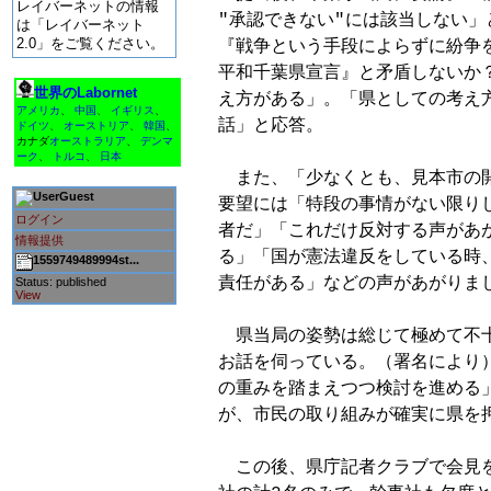
レイバーネットの情報
"承認できない"には該当しない」
は「レイバーネット
2.0」をご覧ください。
『戦争という手段によらずに紛争を
平和千葉県宣言』と矛盾しないか？
世界のLabornet
え方がある」。「県としての考え方
アメリカ
、
中国
、
イギリス
、
話」と応答。

ドイツ
、
オーストリア
、
韓国
、
カナダ
オーストラリア
、
デンマ
ーク
、
トルコ
、
日本
　また、「少なくとも、見本市の開
Guest
要望には「特段の事情がない限りし
ログイン
者だ」「これだけ反対する声があが
情報提供
る」「国が憲法違反をしている時、
1559749489994st...
責任がある」などの声があがりまし
Status: published
View
　県当局の姿勢は総じて極めて不
お話を伺っている。（署名により）
の重みを踏まえつつ検討を進める」
が、市民の取り組みが確実に県を押
　この後、県庁記者クラブで会見を