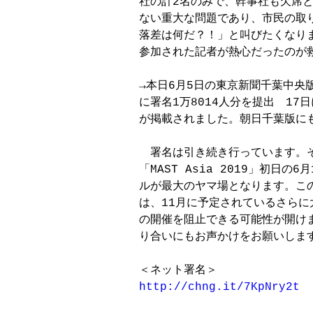
社の計2名のみで、幹事社も欠席と
ない重大な問題であり、市民の取り
落差は何だ？！」と叫びたくなりま
参加された記者が熱心だったのが救
→本日6月5日の東京新聞千葉中央
に署名1万8014人分を提出　17
が掲載されました。朝日千葉版にも
　署名は引き続き行っています。そ
「MAST Asia 2019」初日の
ルが最大のヤマ場となります。この
は、11月に予定されているさらに大規
の開催を阻止できる可能性が開けま
り合いにもお声かけをお願いします
http://chng.it/7KpNry2t