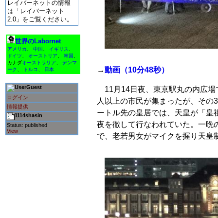
レイバーネットの情報
は「レイバーネット
2.0」をご覧ください。
世界のLabornet
アメリカ
、
中国
、
イギリス
、
ドイツ
、
オーストリア
、
韓国
、
カナダ
オーストラリア
、
デンマ
→
動画（10分48秒）
ーク
、
トルコ
、
日本
Guest
11月14日夜、東京駅丸の内広場
ログイン
人以上の市民が集まったが、その3
情報提供
ートル先の皇居では、天皇が「皇
1114shasin
夜を徹して行なわれていた。一晩の
Status: published
View
で、老若男女がマイクを握り天皇