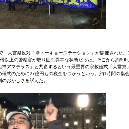
で「大嘗祭反対！＠トーキョーステーション」が開催された。1
倍以上の警察官が取り囲む異常な状態だった。そこから約900
祖神アマテラス」と共食するという最重要の宗教儀式「大嘗祭
儀式のために27億円もの税金をつかうという。約1時間の集
制のおかしさを訴えた。