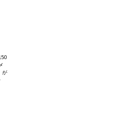
50
メ
」が
会