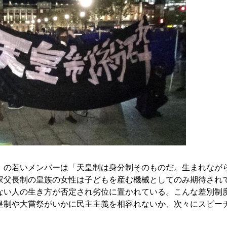
の若いメンバーは「天皇制は身分制そのものだ。生まれなが
家父長制の皇族の女性は子どもを産む機械としてのみ期待され
ない人の生き方が否定され劣位に置かれている。こんな差別制
皇制や大嘗祭がいかに民主主義を相容れないか、次々にスピー