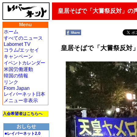
皇居そばで「大嘗祭反対」の
Menu
ホーム
すべてのニュース
Labornet TV
皇居そばで「大嘗祭反対
コラム/エッセイ
キャンペーン
イベントカレンダー
米国労働運動
韓国の情報
リンク
From Japan
レイバーネット日本
メニュー非表示
入会希望者はこちらへ
おしらせ
■レイバーネット2.0