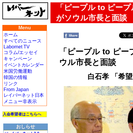
「ピープル to ピ
がソウル市長と面談
Menu
ホーム
すべてのニュース
Labornet TV
「ピープル to 
コラム/エッセイ
キャンペーン
ウル市長と面談
イベントカレンダー
米国労働運動
白石孝 「希
韓国の情報
リンク
From Japan
レイバーネット日本
メニュー非表示
入会希望者はこちらへ
おしらせ