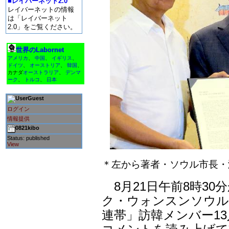
■レイバーネット2.0
レイバーネットの情報
は「レイバーネット
2.0」をご覧ください。
世界のLabornet
アメリカ
、
中国
、
イギリス
、
ドイツ
、
オーストリア
、
韓国
、
カナダ
オーストラリア
、
デンマ
ーク
、
トルコ
、
日本
Guest
ログイン
情報提供
0821kibo
Status: published
View
＊左から著者・ソウル市長・
8月21日午前8時30
ク・ウォンスンソウル
連帯」訪韓メンバー1