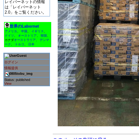
レイバーネットの情報
は「レイバーネット
2.0」をご覧ください。
世界のLabornet
アメリカ
、
中国
、
イギリス
、
ドイツ
、
オーストリア
、
韓国
、
カナダ
オーストラリア
、
デンマ
ーク
、
トルコ
、
日本
Guest
ログイン
情報提供
0805tobu_img
Status: published
View