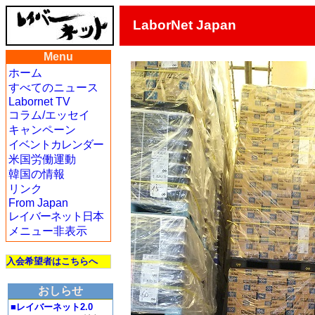
LaborNet Japan
Menu
ホーム
すべてのニュース
Labornet TV
コラム/エッセイ
キャンペーン
イベントカレンダー
米国労働運動
韓国の情報
リンク
From Japan
レイバーネット日本
メニュー非表示
入会希望者はこちらへ
おしらせ
■レイバーネット2.0