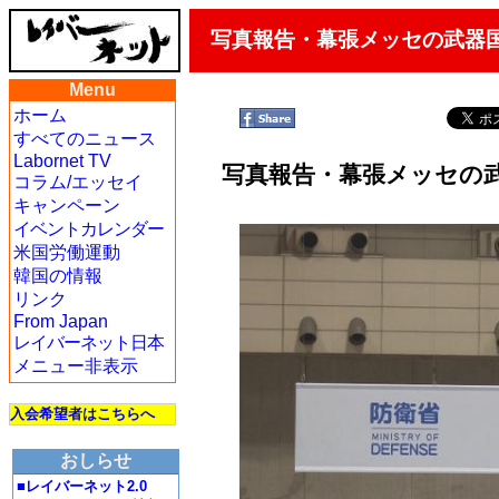
写真報告・幕張メッセの武器国際
Menu
ホーム
すべてのニュース
Labornet TV
写真報告・幕張メッセの武器
コラム/エッセイ
キャンペーン
イベントカレンダー
米国労働運動
韓国の情報
リンク
From Japan
レイバーネット日本
メニュー非表示
入会希望者はこちらへ
おしらせ
■レイバーネット2.0