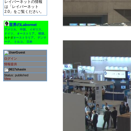
レイバーネットの情報
は「レイバーネット
2.0」をご覧ください。
世界のLabornet
アメリカ
、
中国
、
イギリス
、
ドイツ
、
オーストリア
、
韓国
、
カナダ
オーストラリア
、
デンマ
ーク
、
トルコ
、
日本
Guest
ログイン
情報提供
0617shasin
Status: published
View