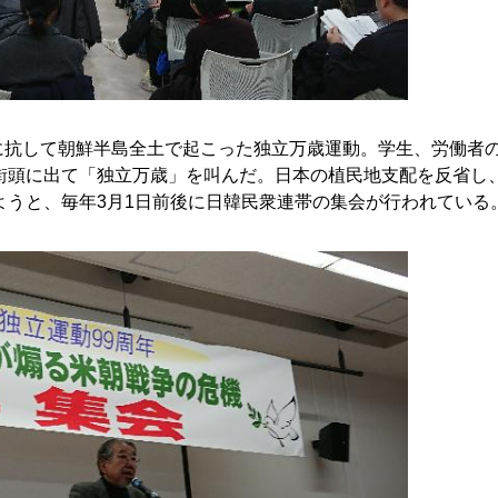
配に抗して朝鮮半島全土で起こった独立万歳運動。学生、労働者
街頭に出て「独立万歳」を叫んだ。日本の植民地支配を反省し
ようと、毎年3月1日前後に日韓民衆連帯の集会が行われている