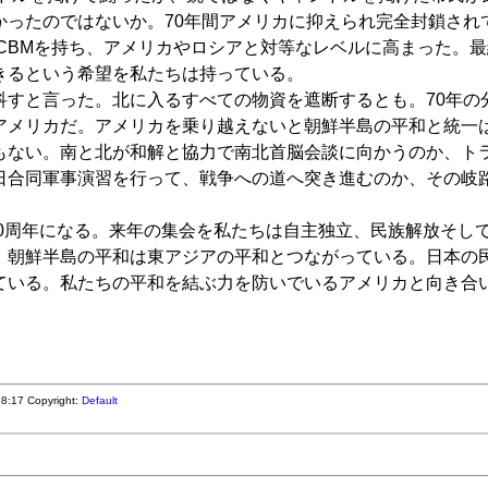
かったのではないか。70年間アメリカに抑えられ完全封鎖され
CBMを持ち、アメリカやロシアと対等なレベルに高まった。最
きるという希望を私たちは持っている。
すと言った。北に入るすべての物資を遮断するとも。70年の
アメリカだ。アメリカを乗り越えないと朝鮮半島の平和と統一
もない。南と北が和解と協力で南北首脳会談に向かうのか、ト
日合同軍事演習を行って、戦争への道へ突き進むのか、その岐
00周年になる。来年の集会を私たちは自主独立、民族解放そし
。朝鮮半島の平和は東アジアの平和とつながっている。日本の
ている。私たちの平和を結ぶ力を防いでいるアメリカと向き合
:28:17
Copyright:
Default