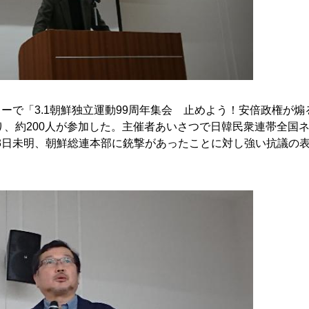
ーで「3.1朝鮮独立運動99周年集会 止めよう！安倍政権が煽
あり、約200人が参加した。主催者あいさつで日韓民衆連帯全国
23日未明、朝鮮総連本部に銃撃があったことに対し強い抗議の