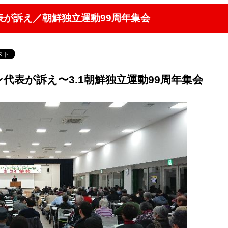
が訴え／朝鮮独立運動99周年集会
代表が訴え〜3.1朝鮮独立運動99周年集会