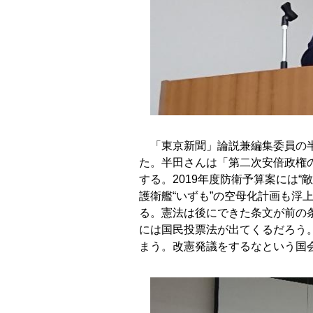
「東京新聞」論説兼編集委員の半
た。半田さんは「第二次安倍政権の
する。2019年度防衛予算案には
護衛艦“いずも”の空母化計画も浮
る。憲法は後にできた条文が前の
には国民投票法が出てくるだろう
まう。改憲発議をするなという国