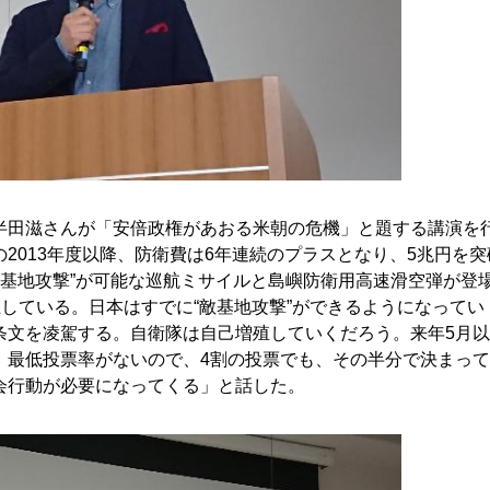
田滋さんが「安倍政権があおる米朝の危機」と題する講演を
2013年度以降、防衛費は6年連続のプラスとなり、5兆円を突
“敵基地攻撃”が可能な巡航ミサイルと島嶼防衛用高速滑空弾が登
上している。日本はすでに“敵基地攻撃”ができるようになってい
条文を凌駕する。自衛隊は自己増殖していくだろう。来年5月
。最低投票率がないので、4割の投票でも、その半分で決まっ
会行動が必要になってくる」と話した。