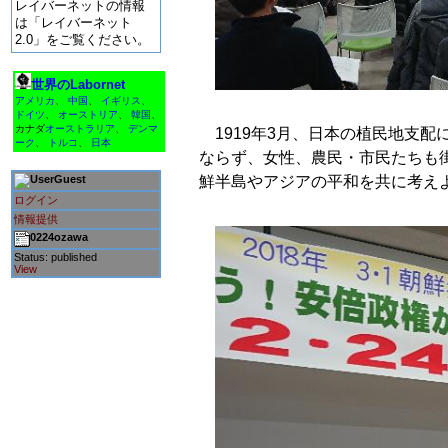
レイバーネットの情報
は「レイバーネット
2.0」をご覧ください。
世界のLabornet
アメリカ
、
中国
、
イギリス
、
ドイツ
、
オーストリア
、
韓国
、
カナダ
オーストラリア
、
デンマ
1919年3月、日本の植民地支
ーク
、
トルコ
、
日本
ならず、女性、農民・市民たちも
Guest
鮮半島やアジアの平和を共に考え
ログイン
情報提供
0224ozawa
Status: published
View