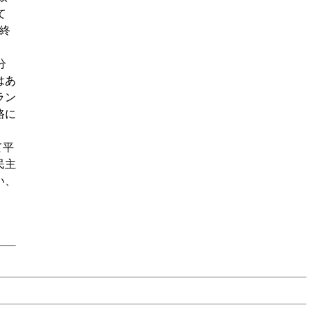
て
終
分
はあ
ラン
路に
て平
民主
い、