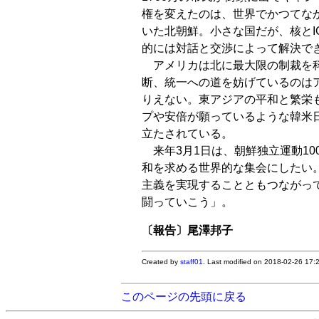
権を変えたのは、世界でかつてな
いた北朝鮮。小さな国だが、核とI
的には対話と交渉によって解決で
アメリカは北に最大限の制裁を科
断、統一への道を妨げているのは
りえない。東アジアの平和と繁栄
プや安倍が願っているような韓米
立たされている。
来年3月1日は、朝鮮独立運動1
和を求める世界的な集会にしたい
主義を実現することともつながっ
闘っていこう」。
〔報告〕尾澤邦子
Created by
staff01
. Last modified on 2018-02-26 17
このページの先頭に戻る