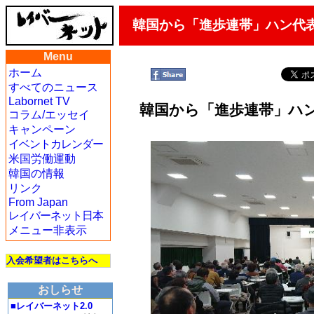
韓国から「進歩連帯」ハン代表
Menu
ホーム
すべてのニュース
Labornet TV
韓国から「進歩連帯」ハン
コラム/エッセイ
キャンペーン
イベントカレンダー
米国労働運動
韓国の情報
リンク
From Japan
レイバーネット日本
メニュー非表示
入会希望者はこちらへ
おしらせ
■レイバーネット2.0