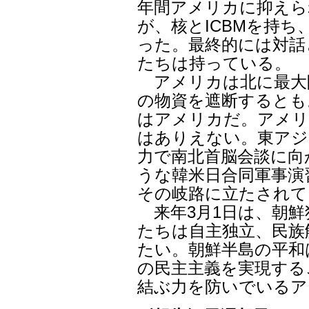
年間アメリカに抑えら
が、核とICBMを持
った。最終的には対話
たちは持っている。
アメリカは北に最大
の物資を遮断するとも
はアメリカだ。アメリ
はありえない。東アジ
力で南北首脳会談に向
うな韓米日合同軍事演
その岐路に立たされて
来年3月1日は、朝鮮
たちは自主独立、民族
たい。朝鮮半島の平和
の民主主義を実現する
結ぶ力を防いでいるア