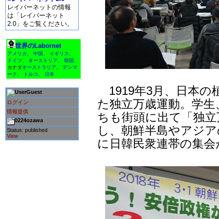
レイバーネットの情報
は「レイバーネット
2.0」をご覧ください。
世界のLabornet
アメリカ
、
中国
、
イギリス
、
ドイツ
、
オーストリア
、
韓国
、
カナダ
オーストラリア
、
デンマ
ーク
、
トルコ
、
日本
1919年3月、日本
Guest
た独立万歳運動。学生
ログイン
情報提供
ちも街頭に出て「独立
0224ozawa
し、朝鮮半島やアジア
Status: published
View
に日韓民衆連帯の集会