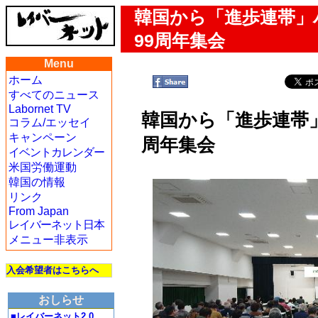
韓国から「進歩連帯」
99周年集会
Menu
ホーム
すべてのニュース
Labornet TV
韓国から「進歩連帯」
コラム/エッセイ
キャンペーン
周年集会
イベントカレンダー
米国労働運動
韓国の情報
リンク
From Japan
レイバーネット日本
メニュー非表示
入会希望者はこちらへ
おしらせ
■レイバーネット2.0