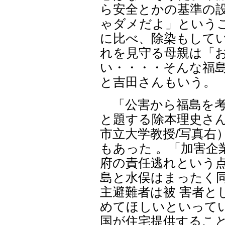
ら安全とかの基準の
ゃダメだよ」という
に比べ、除染もして
れを見守る母親は「
い・・・・そんな福
と吉田さんもいう。
「公害から福島を考
と題する除本理史さ
市立大学教授/写真右
もあった 。「加害企
府の責任逃れという
島と水俣はまったく
主避難者は被 害者と
めてほしいといって
国が住宅提供するこ