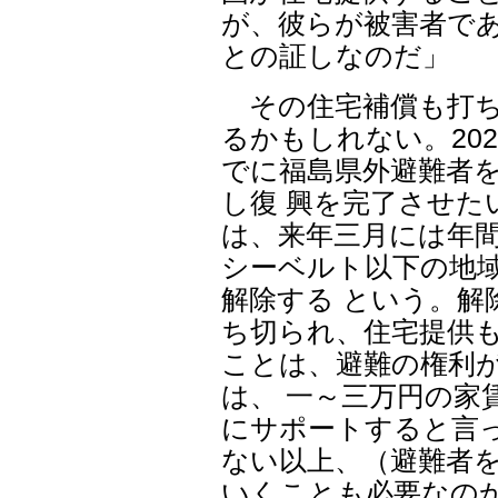
が、彼らが被害者であ
との証しなのだ」
その住宅補償も打ち
るかもしれない。202
でに福島県外避難者
し復 興を完了させた
は、来年三月には年間
シーベルト以下の地
解除する という。解
ち切られ、住宅提供
ことは、避難の権利
は、 一～三万円の家
にサポートすると言
ない以上、（避難者
いくことも必要なの