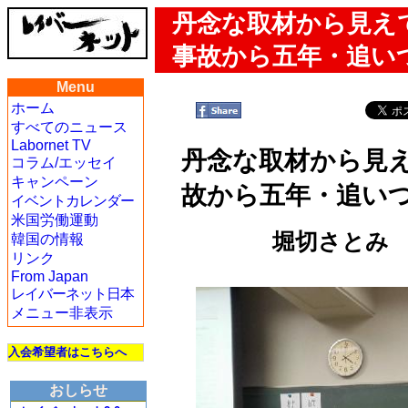
丹念な取材から見え
事故から五年・追い
Menu
ホーム
すべてのニュース
Labornet TV
丹念な取材から見
コラム/エッセイ
キャンペーン
故から五年・追い
イベントカレンダー
米国労働運動
堀切さとみ
韓国の情報
リンク
From Japan
レイバーネット日本
メニュー非表示
入会希望者はこちらへ
おしらせ