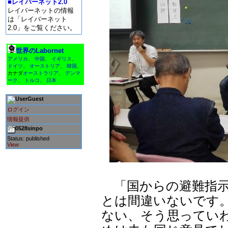
■レイバーネット2.0
レイバーネットの情報
は「レイバーネット
2.0」をご覧ください。
世界のLabornet
アメリカ
、
中国
、
イギリス
、
ドイツ
、
オーストリア
、
韓国
、
カナダ
オーストラリア
、
デンマ
ーク
、
トルコ
、
日本
Guest
ログイン
情報提供
0528sinpo
Status: published
View
「国からの避難指示
とは間違いないです
ない、そう思ってい