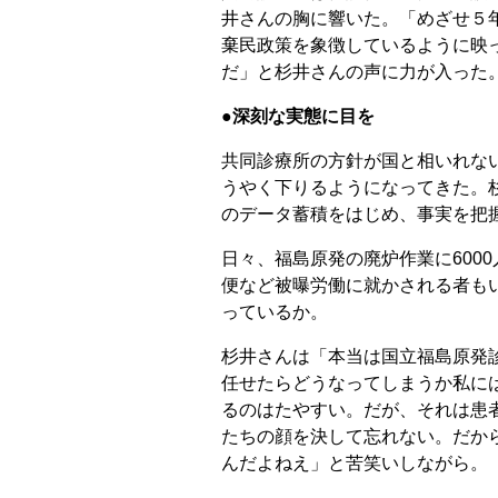
井さんの胸に響いた。「めざせ５年
棄民政策を象徴しているように映
だ」と杉井さんの声に力が入った
●深刻な実態に目を
共同診療所の方針が国と相いれな
うやく下りるようになってきた。
のデータ蓄積をはじめ、事実を把
日々、福島原発の廃炉作業に600
便など被曝労働に就かされる者も
っているか。
杉井さんは「本当は国立福島原発
任せたらどうなってしまうか私に
るのはたやすい。だが、それは患
たちの顔を決して忘れない。だか
んだよねえ」と苦笑いしながら。