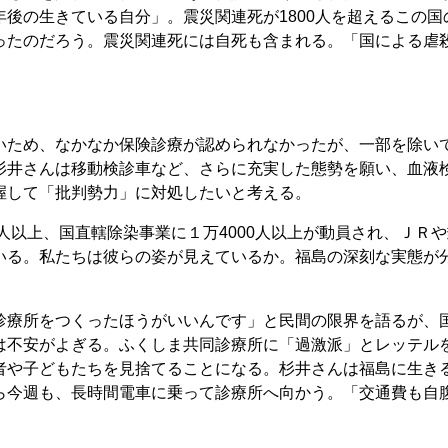
後の生きている自分」。震災関連死が1800人を超えるこの国
ったのだろう。震災関連死には自死も含まれる。「国による虐
。
いため、なかなか保険診療が認められなかったが、一部を除い
杉井さんは移動検診車など、さらに充実した態勢を願い、血液
握して「批判勢力」に対処したいと考える。
0人以上、国直轄除染事業に１万4000人以上が動員され、ＪＲ
いる。私たちは彼らの姿が見えているか。福島の深刻な実態が
診療所をつくったほうがいいんです」と民間の限界を語るが、
は不安がよぎる。ふくしま共同診療所に「過激派」とレッテル
者や子どもたちを見捨てることになる。杉井さんは福島に生き
ら今週も、長時間電車に乗って診療所へ向かう。「交通費も自