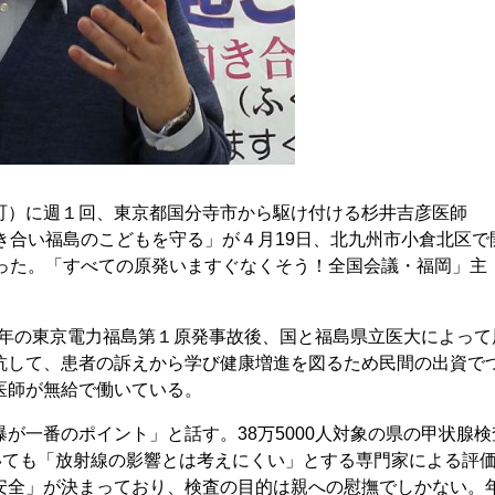
町）に週１回、東京都国分寺市から駆け付ける杉井吉彦医師
き合い福島のこどもを守る」が４月19日、北九州市小倉北区で
入った。「すべての原発いますぐなくそう！全国会議・福岡」主
。前年の東京電力福島第１原発事故後、国と福島県立医大によって
抗して、患者の訴えから学び健康増進を図るため民間の出資で
医師が無給で働いている。
が一番のポイント」と話す。38万5000人対象の県の甲状腺検
ていても「放射線の影響とは考えにくい」とする専門家による評
安全」が決まっており、検査の目的は親への慰撫でしかない。