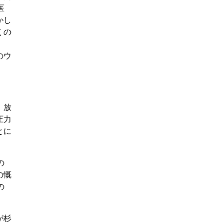
医
かし
くの
のウ
。放
圧力
とに
の
の慨
の
が杉