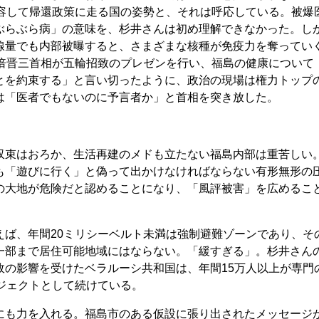
許容して帰還政策に走る国の姿勢と、それは呼応している。被爆
ぶらぶら病」の意味を、杉井さんは初め理解できなかった。し
線量でも内部被曝すると、さまざまな核種が免疫力を奪ってい
安倍晋三首相が五輪招致のプレゼンを行い、福島の健康について
とを約束する」と言い切ったように、政治の現場は権力トップ
は「医者でもないのに予言者か」と首相を突き放した。
収束はおろか、生活再建のメドも立たない福島内部は重苦しい
も「遊びに行く」と偽って出かけなければならない有形無形の
の大地が危険だと認めることになり、「風評被害」を広めるこ
えば、年間20ミリシーベルト未満は強制避難ゾーンであり、そ
一部まで居住可能地域にはならない。「緩すぎる」。杉井さん
故の影響を受けたベラルーシ共和国は、年間15万人以上が専門
ジェクトとして続けている。
にも力を入れる。福島市のある仮設に張り出されたメッセージ