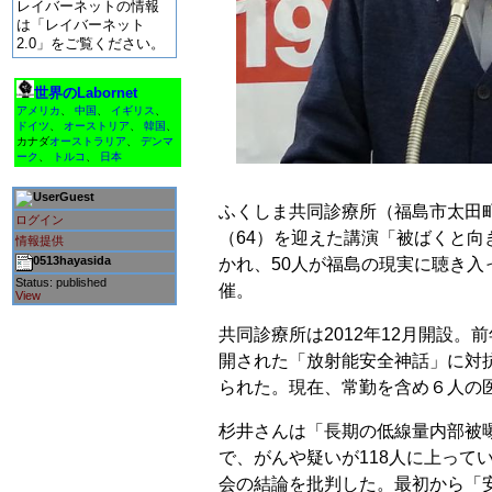
レイバーネットの情報
は「レイバーネット
2.0」をご覧ください。
世界のLabornet
アメリカ
、
中国
、
イギリス
、
ドイツ
、
オーストリア
、
韓国
、
カナダ
オーストラリア
、
デンマ
ーク
、
トルコ
、
日本
Guest
ふくしま共同診療所（福島市太田
ログイン
（64）を迎えた講演「被ばくと向
情報提供
0513hayasida
かれ、50人が福島の現実に聴き
Status: published
催。
View
共同診療所は2012年12月開設
開された「放射能安全神話」に対
られた。現在、常勤を含め６人の
杉井さんは「長期の低線量内部被曝
で、がんや疑いが118人に上っ
会の結論を批判した。最初から「