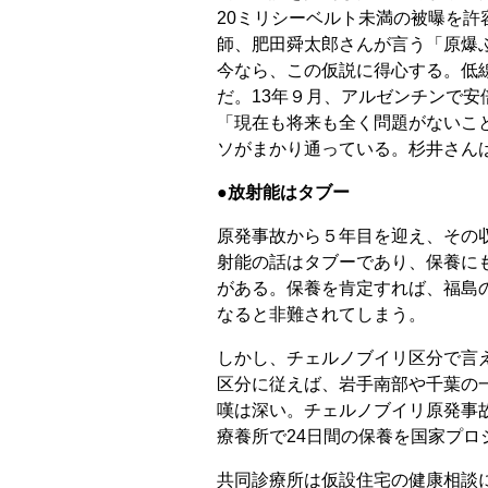
20ミリシーベルト未満の被曝を
師、肥田舜太郎さんが言う「原爆
今なら、この仮説に得心する。低
だ。13年９月、アルゼンチンで
「現在も将来も全く問題がないこ
ソがまかり通っている。杉井さん
●放射能はタブー
原発事故から５年目を迎え、その
射能の話はタブーであり、保養に
がある。保養を肯定すれば、福島
なると非難されてしまう。
しかし、チェルノブイリ区分で言
区分に従えば、岩手南部や千葉の
嘆は深い。チェルノブイリ原発事
療養所で24日間の保養を国家プロ
共同診療所は仮設住宅の健康相談