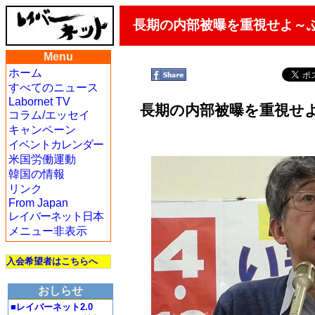
長期の内部被曝を重視せよ～
Menu
ホーム
すべてのニュース
Labornet TV
長期の内部被曝を重視せ
コラム/エッセイ
キャンペーン
イベントカレンダー
米国労働運動
韓国の情報
リンク
From Japan
レイバーネット日本
メニュー非表示
入会希望者はこちらへ
おしらせ
■レイバーネット2.0