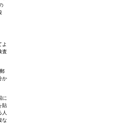
の
殺
てよ
検査
や郵
分か
国に
を貼
る人
腹な