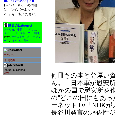
■レイバーネット2.0
レイバーネットの情報
は「レイバーネット
2.0」をご覧ください。
世界のLabornet
アメリカ
、
中国
、
イギリス
、
ドイツ
、
オーストリア
、
韓国
、
カナダ
オーストラリア
、
デンマ
ーク
、
トルコ
、
日本
Guest
ログイン
情報提供
0227shasin
Status: published
View
何冊もの本と分厚い
ん。「日本軍が慰安所
ほかの国で慰安所を
の“どこの国にもあっ
ーネットTV「NHK
長谷川発言の虚偽性