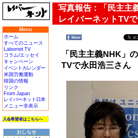
写真報告 : 「民主
レイバーネットTV
Menu
ホーム
すべてのニュース
Labornet TV
「民主主義NHK」
コラム/エッセイ
キャンペーン
TVで永田浩三さん
イベントカレンダー
米国労働運動
韓国の情報
リンク
From Japan
レイバーネット日本
メニュー非表示
入会希望者はこちらへ
おしらせ