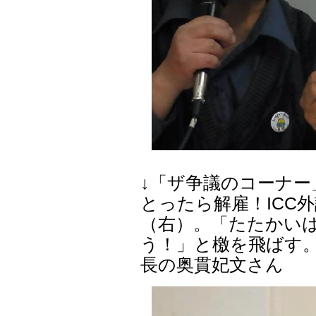
↓「ザ争議のコーナー
とったら解雇！ICC
（右）。「たたかい
う！」と檄を飛ばす
長の奥貫妃文さん