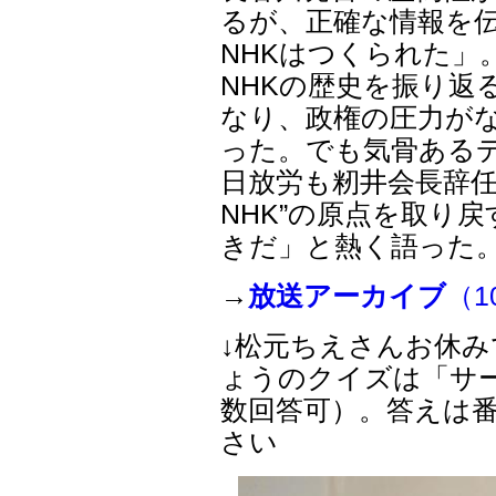
るが、正確な情報を
NHKはつくられた」
NHKの歴史を振り返
なり、政権の圧力がな
った。でも気骨ある
日放労も籾井会長辞任
NHK”の原点を取り
きだ」と熱く語った
→
放送アーカイブ
（1
↓松元ちえさんお休
ょうのクイズは「サ
数回答可）。答えは
さい