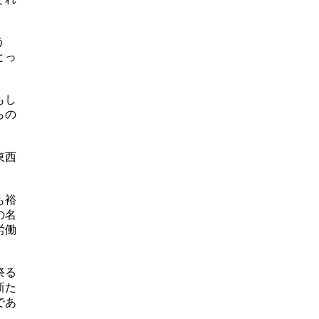
う
とっ
もし
らの
。
東西
も裕
の名
労働
祭る
新た
であ