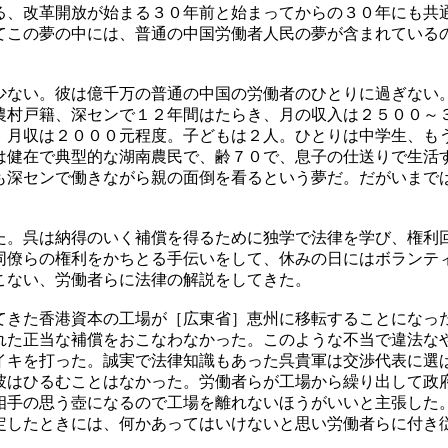
る、改革開放が始まる３０年前と始まってからの３０年にも共
てこの夢の中には、普通の中国労働者人民の夢が含まれている
少ない。彼は億千万の普通の中国の労働者のひとりに過ぎない
農村戸籍、深センで１２年間はたらき、月の収入は２５００～
、月収は２０００元程度。子どもは２人。ひとりは中学生、も
は健在で典型的な湖南農民で、齢７０で、息子の仕送りで生活
も深センで働きながら親の面倒を看るという夢だ。だがいまで
た。呉は納得のいく補償を得るために独学で法律を学び、権利
同僚らの権利をかちとる手伝いをして、休みの日にはボランテ
こない、労働者らに法律の解説をしてきた。
てきた香港資本の工場が［広東省］恵州に移転することになっ
れた正当な補償をおこなわなかった。このような不当で違法な
イキを打った。誠実で法律知識もあった呉貴軍は交渉代表に選
彼はひるむことはなかった。労働者らが工場から繰り出して政
相手の思う壺になるので工場を離れないほうがいいと主張した
定したときには、何かあってはいけないと思い労働者らに付き