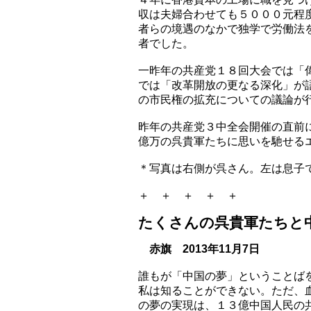
収は夫婦合わせても５０００元程
者らの境遇のなかで独学で労働法
者でした。
一昨年の共産党１８回大会では「
では「改革開放の更なる深化」が
の市民権の拡充についての議論が
昨年の共産党３中全会開催の直前
億万の呉貴軍たちに思いを馳せる
＊写真は右側が呉さん。左は息子
＋ ＋ ＋ ＋ ＋
たくさんの呉貴軍たちと
赤旗 2013年11月7日
誰もが「中国の夢」ということば
私は知ることができない。ただ、
の夢の実現は、１３億中国人民の