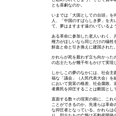
とも喜劇なのか。
いまでは「大国としての台頭」を
人、「中国のすばらしき夢」を大
て、夢はますます遠のいているよ
ある革命に参加した老人いわく、
権力がほしいなら同じだけの犠牲
鮮血と命と引き換えに建国された
かれらが死を厭わず立ち向かった
の志士たちが幾千年もかけて実現
しかしこの夢のなかには、社会主
福な「議会」（人民代表大会）を
において貧富の格差、社会腐敗、
者農民を抑圧することは断固とし
直面する数々の現実の前に、これ
ことができるのか。先達らは革命
な抑圧者となっている。かれらは
り、烈士たちの亡骸は不動産開発