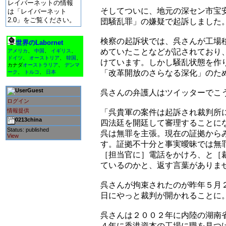
レイバーネットの情報
そしてついに、地元の深セン市宝
は「レイバーネット
2.0」をご覧ください。
団騒乱罪」の嫌疑で起訴しました
検察の起訴状では、呉さんが工場
世界のLabornet
めていたことなどが記されており
アメリカ
、
中国
、
イギリス
、
ドイツ
、
オーストリア
、
韓国
、
けています。しかし騒乱状態を作
カナダ
オーストラリア
、
デンマ
「改革開放のさらなる深化」のた
ーク
、
トルコ
、
日本
Guest
呉さんの弁護人はツイッターでこ
ログイン
情報提供
「呉貴軍の案件は起訴され裁判所
0213china
四法廷を開廷して審理することに
Status: published
呉は無罪を主張。現在の証拠から
View
す。証拠不十分と事実曖昧では無
［担当官に］電話をかけろ、と［
ているのかと、返す言葉がありま
呉さんが拘束されたのが昨年５月
日にやっと裁判が開かれることに
呉さんは２００２年に内陸の湖南
４年に香港資本の工場に職を見つ