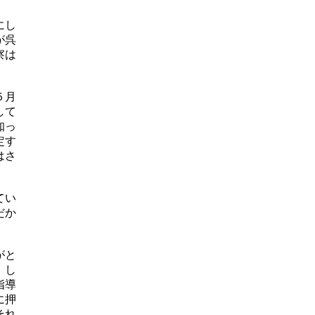
にし
が呉
察は
５月
して
知っ
定す
はさ
てい
だか
がと
。し
指導
に押
それ