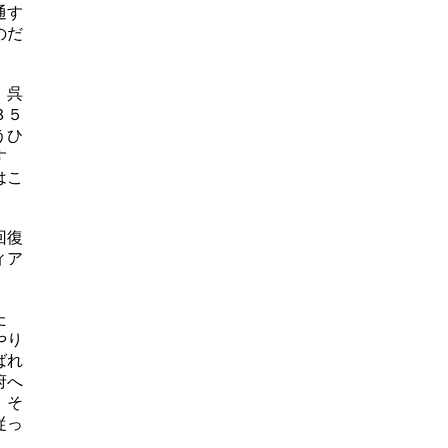
通す
のだ
。呉
３５
うひ
す
はこ
回復
ィア
た
やり
ばれ
府へ
。そ
従っ