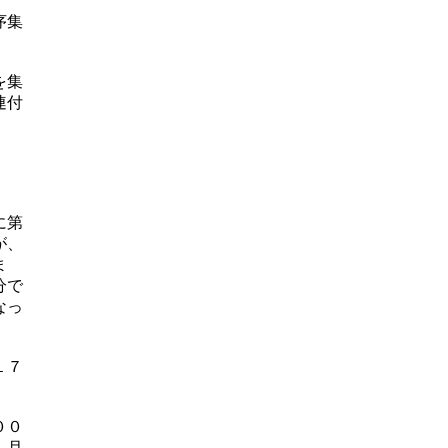
序集
を集
連付
、
に第
が、
ま
分で
なっ
１７
００
、月