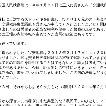
安区人民検察院は、今年１月２１日に正式に呉さんを「交通秩
。
移転に反対するストライキを組織し、ひとり１０元のスト基金
、交通秩序集団騒乱も呉さんが中心で引き起こしたことだと関
り出したのは労働者の正当な権利を侵害した警察の規制であり
めに工場の内陸移転を進めてきた当局の政策にあります。
う述べています。
に送られました。宝安地裁は２０１３年２月１７日１４：３０
なりました。呉は交通秩序集団騒乱の容疑で起訴されています
みて呉の犯罪性を証明することはできないと弁護人は考えてい
罪の他ありません。今日、証人出廷の申請にいきましたが、自
裁判所の］書記にいわれてしまいました。この国の法律はどう
せんでした。」
２３日。それからおよそ９ヶ月もたつ週明けの２０１４年２月
。
省から深センに出稼ぎに来た典型的な「農民工」のひとり。２
けて働いてきました。妻も深センで働き、二人の子どもを持ち