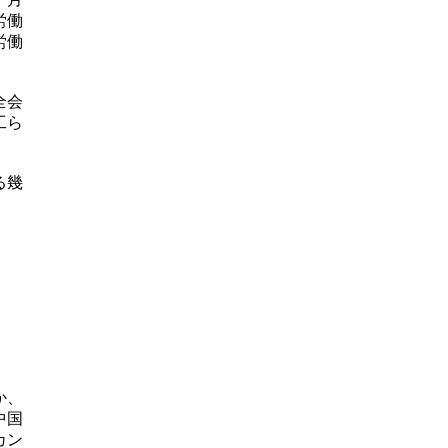
労働
労働
全会
工ら
る幾
か、
中国
カン