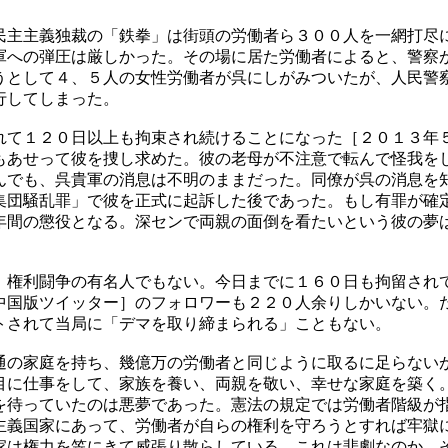
民主主義独裁の「鉄拳」は街頭の労働者ら３００人を一網打尽
軍への弾圧は厳しかった。その場に居た労働者によると、警察
うとして４、５人の女性労働者が呉にしがみついたが、人民警
行してしまった。
れて１２０日以上も拘束され続けることになった［２０１３年
もあせって彼を捜し求めた。彼の老母が不注意で転んで怪我を
んでも、呉貴軍の消息は不明のままだった。同僚が呉の消息を
集団騒乱罪」で彼を正式に起訴した後であった。もし有罪が確
年間の懲役となる。深センで両親の面倒を看たいという彼の夢
、権利闘争の有名人でもない。今日までに１６０日も拘留され
中国版ツイッター］のフォロワーも２２０人余りしかいない。
トされて当局に「デマを取り締まられる」こともない。
通の家庭を持ち、幾億万の労働者と同じように取るに足らない
目に仕事をして、家族を養い、両親を敬い、幸せな家庭を築く
を待っていたのは悪夢であった。憲法の規定では労働者階級が
主義国家にあって、労働者が自らの権利を守ろうとすれば牢獄
家は権力を笠にきて威張り散らしている。これは悲劇なのか、