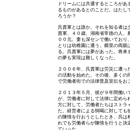
ドリームには共通するところがあ
るものがあるとのことだ。はたし
ろうか？
呉貴軍とは誰か。それを知る者は
貴軍、４０歳、湖南省常徳の人、
００元。妻も深センで働いており
とりは幼稚園に通う。郷里の両親
る。呉貴軍には夢があった。将来
の夢も実現は難しくなった。
２００６年、呉貴軍は労災に遭っ
の活動を始めた。その後、多くの
で労働者街での法律普及宣伝をお
２０１３年５月、彼が９年間働い
が、労働者に対して法律に定めら
方に対して、労働者たちはストラ
た。経営者による恫喝に対しても
の陳情を行おうとしたとき、呉は
れでも労働者らが陳情を行うと決
ていった。