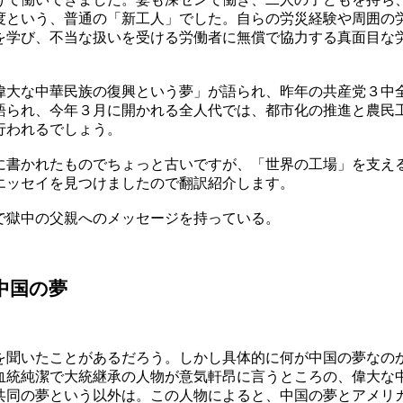
度という、普通の「新工人」でした。自らの労災経験や周囲の
を学び、不当な扱いを受ける労働者に無償で協力する真面目な
偉大な中華民族の復興という夢」が語られ、昨年の共産党３中
語られ、今年３月に開かれる全人代では、都市化の推進と農民
行われるでしょう。
に書かれたものでちょっと古いですが、「世界の工場」を支え
エッセイを見つけましたので翻訳紹介します。
で獄中の父親へのメッセージを持っている。
中国の夢
を聞いたことがあるだろう。しかし具体的に何が中国の夢なの
血統純潔で大統継承の人物が意気軒昂に言うところの、偉大な
共同の夢という以外は。この人物によると、中国の夢とアメリ