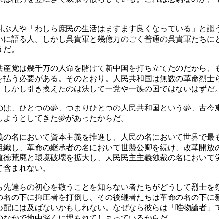
叫ぶ人や「わしら庶民の生活はますます良くなっている」と謳
いに語る人。しかし呉貴軍と幾億万のごく普通の呉貴軍たちに
うだ。
共産党は幾千万の人命を賭けて新中国を打ち立てたのだから、
を払う必要がある。そのとおり。人民共和国は無数の革命烈士
。しかし引き換えたのは決して一党や一族の国ではないはずだ
のは、ひとつの夢、つまりひとつの人民共和国という夢、古今
しようとしてきた夢があったからだ。
義の名において資本主義を推進し、人民の名において世界で最
組織し、革命の継承者の名において世襲公卿を続け、改革開放
道徳荒廃と環境破壊を拡大し、人民民主主義独裁の名において
て含まれない。
ら先達らの初心を敬うことを知らない者たちがどうして烈士を
の名の下に抑圧者を打倒し、その後継者たちは革命の名の下に
心配には及ばないかもしれない。なぜなら彼らは「唯物論者」
のなかで地中深くに埋もれてしまっているからだ。