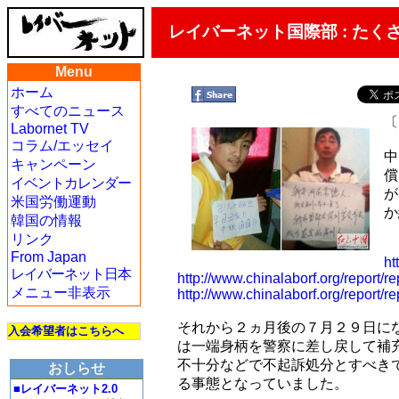
レイバーネット国際部 : た
Menu
ホーム
すべてのニュース
〔
Labornet TV
コラム/エッセイ
中
キャンペーン
償
イベントカレンダー
が
米国労働運動
か
韓国の情報
リンク
From Japan
ht
レイバーネット日本
http://www.chinalaborf.org/report/r
メニュー非表示
http://www.chinalaborf.org/report/r
それから２ヵ月後の７月２９日に
入会希望者はこちらへ
は一端身柄を警察に差し戻して補
不十分などで不起訴処分とすべき
おしらせ
る事態となっていました。
■レイバーネット2.0