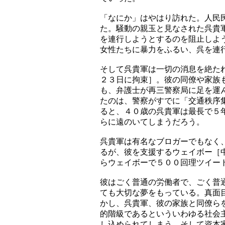
「なにか」はやはり訪れた。人民
た。騒動の親玉と見なされた呉貴
を連行しようとするのを阻止しよ
女性たちに暴力をふるい、呉を連
そして呉貴軍は一切の消息を絶た
２３日に拘束］。彼の同僚や家族
も、弁護士が再三警察局に足を運
たのは、警察がすでに「交通秩序
ると、４０歳の呉貴軍は最長で５
らに遠のいてしまうだろう。
呉貴軍は有名なブロガーでもなく
るが、彼を支援するウェイボー［
らウェイボーで５００回理ツイー
彼はごく普通の労働者で、ごく普
ても大切な夢をもっている。真面
かし、呉貴軍、彼の家族と同僚ら
的階級であるといういわゆる社会
し込められてしまう。そして資本