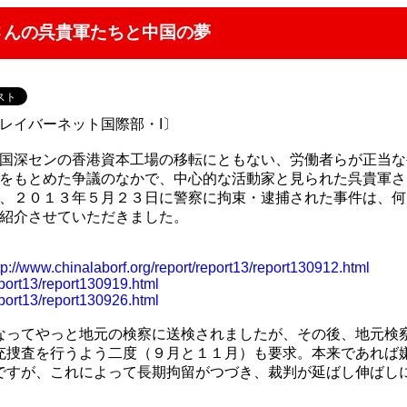
くさんの呉貴軍たちと中国の夢
レイバーネット国際部・I〕
国深センの香港資本工場の移転にともない、労働者らが正当な
をもとめた争議のなかで、中心的な活動家と見られた呉貴軍さ
、２０１３年５月２３日に警察に拘束・逮捕された事件は、何
紹介させていただきました。
tp://www.chinalaborf.org/report/report13/report130912.html
eport13/report130919.html
eport13/report130926.html
なってやっと地元の検察に送検されましたが、その後、地元検
充捜査を行うよう二度（９月と１１月）も要求。本来であれば
ですが、これによって長期拘留がつづき、裁判が延ばし伸ばし