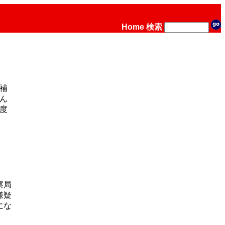
Home
検索
補
ん
度
察局
嫌疑
にな