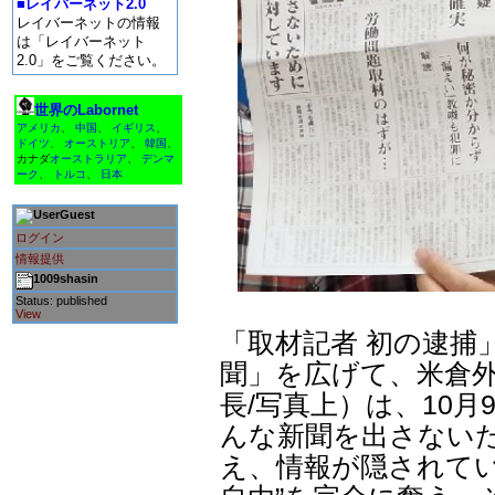
■レイバーネット2.0
レイバーネットの情報
は「レイバーネット
2.0」をご覧ください。
世界のLabornet
アメリカ
、
中国
、
イギリス
、
ドイツ
、
オーストリア
、
韓国
、
カナダ
オーストラリア
、
デンマ
ーク
、
トルコ
、
日本
Guest
ログイン
情報提供
1009shasin
Status: published
View
「取材記者 初の逮捕
聞」を広げて、米倉
長/写真上）は、10
んな新聞を出さない
え、情報が隠されてい