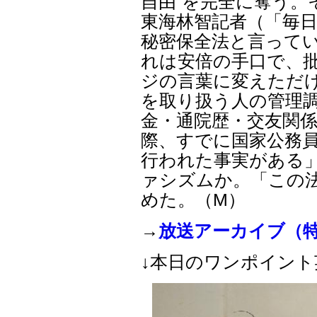
自由”を完全に奪う
東海林智記者（「毎
秘密保全法と言って
れは安倍の手口で、
ジの言葉に変えただ
を取り扱う人の管理
金・通院歴・交友関
際、すでに国家公務員
行われた事実がある
ァシズムか。「この
めた。（M）
→
放送アーカイブ（特
↓本日のワンポイン