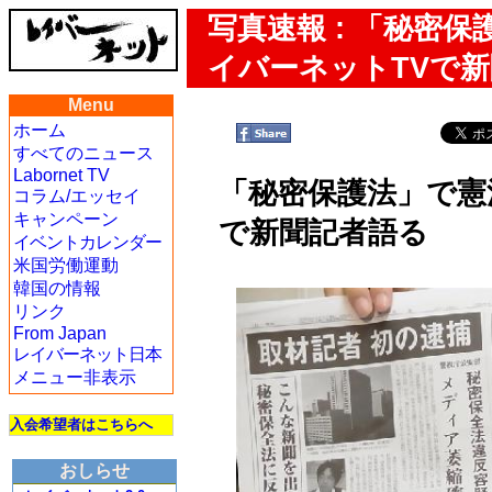
写真速報 : 「秘密
イバーネットTVで
Menu
ホーム
すべてのニュース
Labornet TV
「秘密保護法」で憲
コラム/エッセイ
キャンペーン
で新聞記者語る
イベントカレンダー
米国労働運動
韓国の情報
リンク
From Japan
レイバーネット日本
メニュー非表示
入会希望者はこちらへ
おしらせ