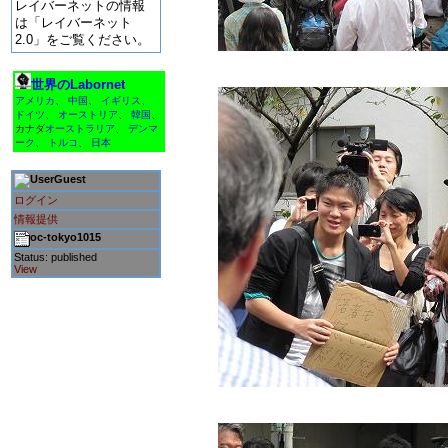
レイバーネットの情報
は「レイバーネット
2.0」をご覧ください。
世界のLabornet
アメリカ
、
中国
、
イギリス
、
ドイツ
、
オーストリア
、
韓国
、
カナダ
オーストラリア
、
デンマ
ーク
、
トルコ
、
日本
Guest
ログイン
情報提供
oc-tokyo1015
Status: published
View