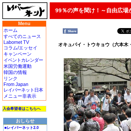
99％の声を聞け！～自由広
Menu
ホーム
すべてのニュース
Labornet TV
オキュパイ・トウキョウ（六本木
コラム/エッセイ
キャンペーン
イベントカレンダー
米国労働運動
韓国の情報
リンク
From Japan
レイバーネット日本
メニュー非表示
入会希望者はこちらへ
おしらせ
■レイバーネット2.0