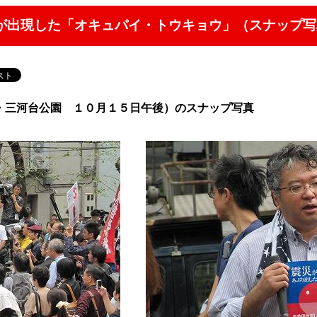
場が出現した「オキュパイ・トウキョウ」（スナップ写
・三河台公園 １０月１５日午後）のスナップ写真