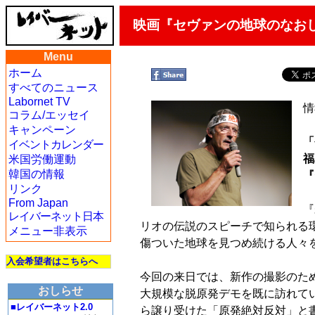
映画『セヴァンの地球のなお
Menu
ホーム
すべてのニュース
Labornet TV
情
コラム/エッセイ
キャンペーン
「
イベントカレンダー
米国労働運動
福
韓国の情報
『
リンク
From Japan
『
レイバーネット日本
リオの伝説のスピーチで知られる
メニュー非表示
傷ついた地球を見つめ続ける人々を
入会希望者はこちらへ
今回の来日では、新作の撮影のため
おしらせ
大規模な脱原発デモを既に訪れて
■レイバーネット2.0
ら譲り受けた「原発絶対反対」と