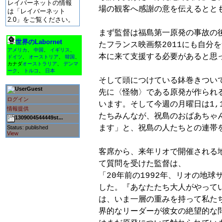
レイバーネットの情報
場の観客へ感謝の意を伝えるととも
は「レイバーネット
2.0」をご覧ください。
まず監督は福島第一原発の事故の
世界のLabornet
たフランス映画祭2011にも自分
アメリカ
、
中国
、
イギリス
、
本に来て支援する必要があると思っ
ドイツ
、
オーストリア
、
韓国
、
カナダ
オーストラリア
、
デンマ
ーク
、
トルコ
、
日本
そして頭につけている鉢巻きついて
Guest
先に〈怪物〉である原発が作られ
ログイン
います。そして今週の月曜日は1,
情報提供
たちみんなが、祝島のおばあちゃ
1309004544449st...
ます」と、祝島の人たちとの連帯を
Status: published
View
客席から、来年リオで開催される地
て質問を受けた監督は、

「20年前の1992年、リオの地球
した。『あなたたち大人がやって
は、いま一層の重みを持って私た
界的なリーダーが彼女の絶望的な問