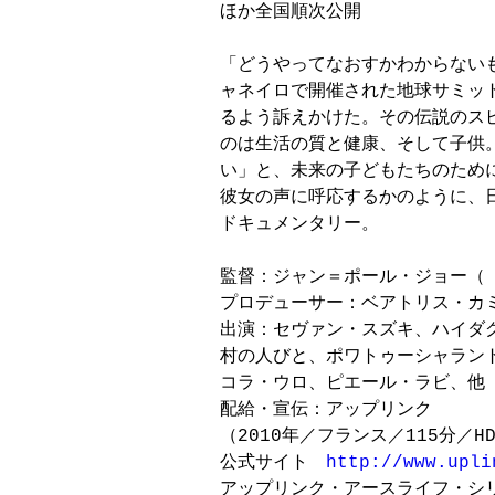
ほか全国順次公開

「どうやってなおすかわからないも
ャネイロで開催された地球サミット
るよう訴えかけた。その伝説のスピ
のは生活の質と健康、そして子供
い」と、未来の子どもたちのため
彼女の声に呼応するかのように、
ドキュメンタリー。

監督：ジャン＝ポール・ジョー（『
プロデューサー：ベアトリス・カミ
出演：セヴァン・スズキ、ハイダ
村の人びと、ポワトゥーシャラン
コラ・ウロ、ピエール・ラビ、他

配給・宣伝：アップリンク

（2010年／フランス／115分／
公式サイト　
http://www.upli
アップリンク・アースライフ・シリー